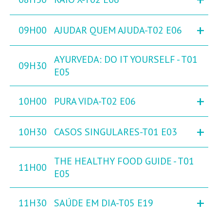
+
09H00
AJUDAR QUEM AJUDA-T02 E06
AYURVEDA: DO IT YOURSELF - T01
09H30
E05
+
10H00
PURA VIDA-T02 E06
+
10H30
CASOS SINGULARES-T01 E03
THE HEALTHY FOOD GUIDE - T01
11H00
E05
+
11H30
SAÚDE EM DIA-T05 E19