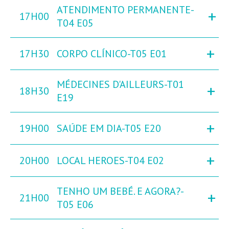
ATENDIMENTO PERMANENTE-
+
17H00
T04 E05
+
17H30
CORPO CLÍNICO-T05 E01
MÉDECINES D'AILLEURS-T01
+
18H30
E19
+
19H00
SAÚDE EM DIA-T05 E20
+
20H00
LOCAL HEROES-T04 E02
TENHO UM BEBÉ. E AGORA?-
+
21H00
T05 E06