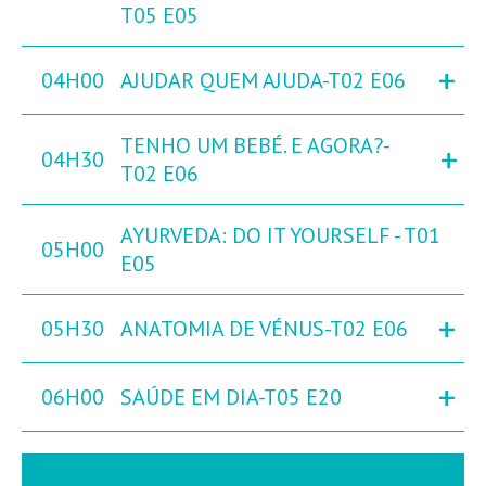
T05 E05
+
04H00
AJUDAR QUEM AJUDA-T02 E06
TENHO UM BEBÉ. E AGORA?-
+
04H30
T02 E06
AYURVEDA: DO IT YOURSELF - T01
05H00
E05
+
05H30
ANATOMIA DE VÉNUS-T02 E06
+
06H00
SAÚDE EM DIA-T05 E20