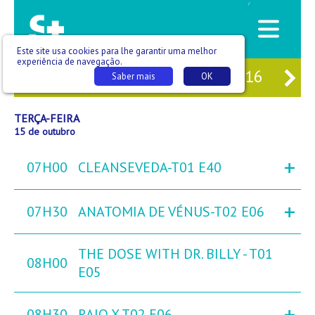
/
Este site usa cookies para lhe garantir uma melhor
experiência de navegação.
M
13
SEG
14
TER
15
QUA
16
QU
Saber mais
OK
TERÇA-FEIRA
15 de outubro
+
07H00
CLEANSEVEDA-T01 E40
+
07H30
ANATOMIA DE VÉNUS-T02 E06
THE DOSE WITH DR. BILLY - T01
08H00
E05
+
08H30
RAIO X-T02 E06