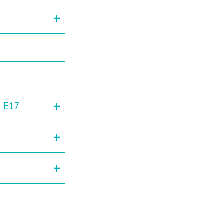
+
+
3 E17
+
+