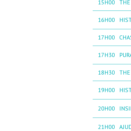
15H00
THE
16H00
HIST
17H00
CHAS
17H30
PURA
18H30
THE 
19H00
HIST
20H00
INS
21H00
AJU