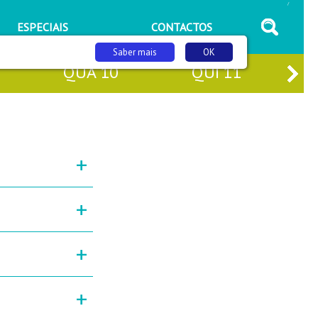
/
ESPECIAIS
CONTACTOS
Saber mais
OK
QUA
10
QUI
11
+
+
+
+