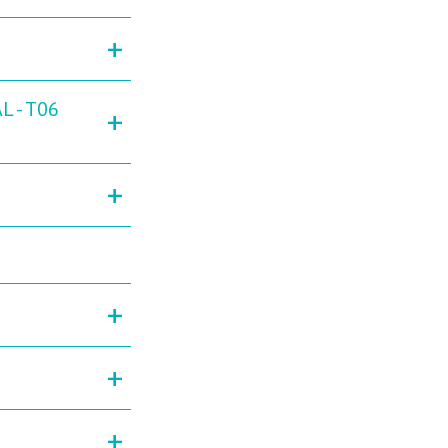
+
L - T06
+
+
+
+
+