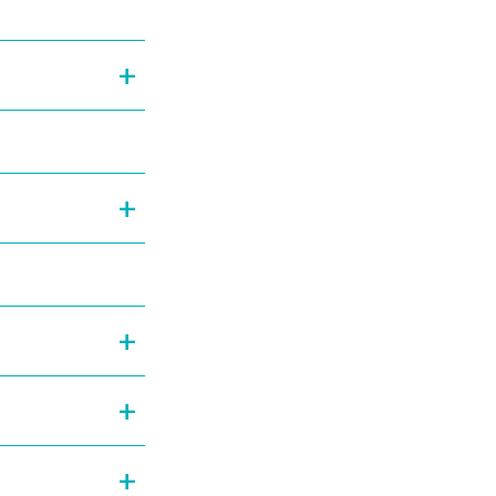
+
+
+
+
+