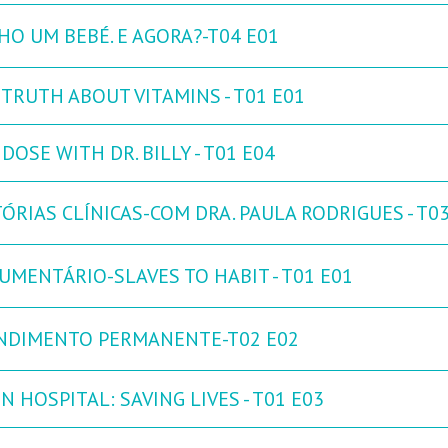
HO UM BEBÉ. E AGORA?-T04 E01
 TRUTH ABOUT VITAMINS - T01 E01
DOSE WITH DR. BILLY - T01 E04
ÓRIAS CLÍNICAS-COM DRA. PAULA RODRIGUES - T0
UMENTÁRIO-SLAVES TO HABIT - T01 E01
NDIMENTO PERMANENTE-T02 E02
N HOSPITAL: SAVING LIVES - T01 E03