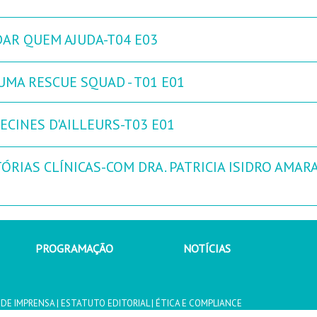
DAR QUEM AJUDA-T04 E03
UMA RESCUE SQUAD - T01 E01
ECINES D'AILLEURS-T03 E01
ÓRIAS CLÍNICAS-COM DRA. PATRICIA ISIDRO AMARA
PROGRAMAÇÃO
NOTÍCIAS
 DE IMPRENSA
|
ESTATUTO EDITORIAL
|
ÉTICA E COMPLIANCE
 COMUNICAÇÃO, S.A.2026