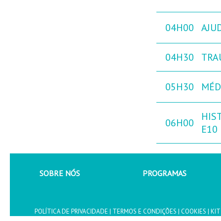
04H00
AJU
04H30
TRA
05H30
MÉD
HIST
06H00
E10
SOBRE NÓS
PROGRAMAS
POLÍTICA DE PRIVACIDADE
|
TERMOS E CONDIÇÕES
|
COOKIES
|
KIT
Copyright - Todos os direitos revervados © CANALLIFE, SERVIÇOS DE