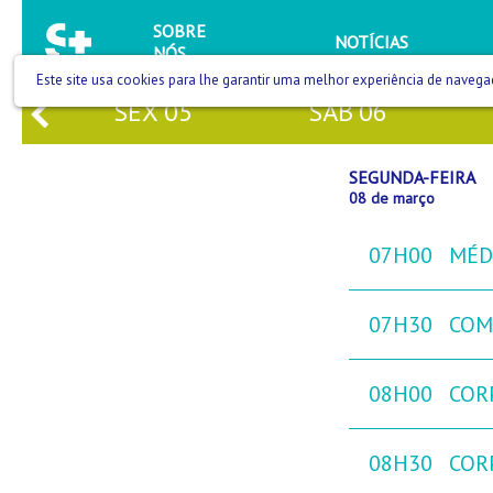
SOBRE
NOTÍCIAS
NÓS
Este site usa cookies para lhe garantir uma melhor experiência de navega
SEX
05
SÁB
06
SEGUNDA-FEIRA
08 de março
07H00
MÉD
07H30
COM
08H00
COR
08H30
COR