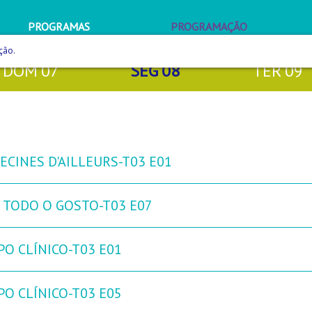
PROGRAMAS
PROGRAMAÇÃO
ção.
DOM
07
SEG
08
TER
09
ECINES D'AILLEURS-T03 E01
 TODO O GOSTO-T03 E07
PO CLÍNICO-T03 E01
PO CLÍNICO-T03 E05