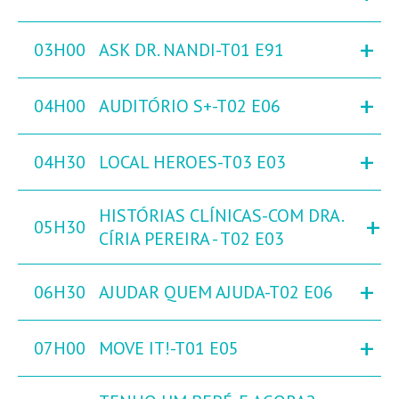
+
03H00
ASK DR. NANDI-T01 E91
+
04H00
AUDITÓRIO S+-T02 E06
+
04H30
LOCAL HEROES-T03 E03
HISTÓRIAS CLÍNICAS-COM DRA.
+
05H30
CÍRIA PEREIRA - T02 E03
+
06H30
AJUDAR QUEM AJUDA-T02 E06
+
07H00
MOVE IT!-T01 E05