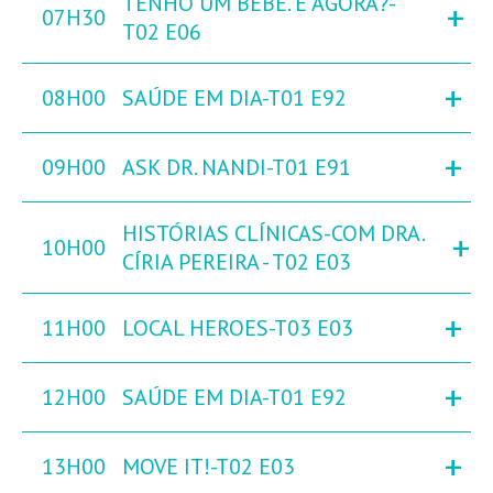
TENHO UM BEBÉ. E AGORA?-
+
07H30
T02 E06
+
08H00
SAÚDE EM DIA-T01 E92
+
09H00
ASK DR. NANDI-T01 E91
HISTÓRIAS CLÍNICAS-COM DRA.
+
10H00
CÍRIA PEREIRA - T02 E03
+
11H00
LOCAL HEROES-T03 E03
+
12H00
SAÚDE EM DIA-T01 E92
+
13H00
MOVE IT!-T02 E03