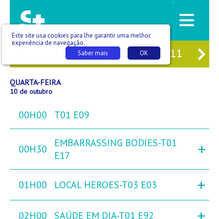
/
Este site usa cookies para lhe garantir uma melhor
experiência de navegação.
08
TER
09
QUA
10
QUI
11
SE
Saber mais
OK
QUARTA-FEIRA
10 de outubro
00H00
T01 E09
EMBARRASSING BODIES-T01
+
00H30
E17
+
01H00
LOCAL HEROES-T03 E03
+
02H00
SAÚDE EM DIA-T01 E92