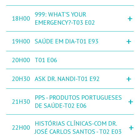
999: WHAT'S YOUR
+
18H00
EMERGENCY?-T03 E02
+
19H00
SAÚDE EM DIA-T01 E93
20H00
T01 E06
+
20H30
ASK DR. NANDI-T01 E92
PPS - PRODUTOS PORTUGUESES
+
21H30
DE SAÚDE-T02 E06
HISTÓRIAS CLÍNICAS-COM DR.
+
22H00
JOSÉ CARLOS SANTOS - T02 E03