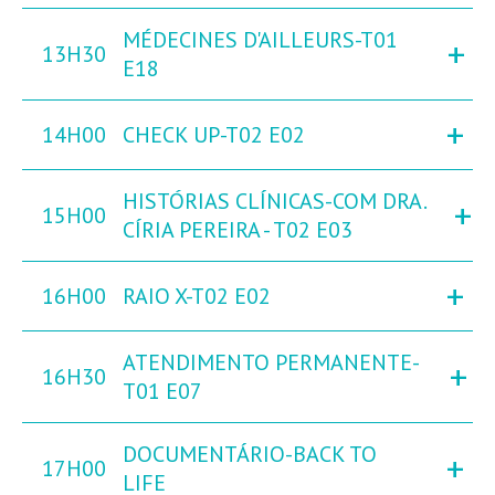
MÉDECINES D'AILLEURS-T01
+
13H30
E18
+
14H00
CHECK UP-T02 E02
HISTÓRIAS CLÍNICAS-COM DRA.
+
15H00
CÍRIA PEREIRA - T02 E03
+
16H00
RAIO X-T02 E02
ATENDIMENTO PERMANENTE-
+
16H30
T01 E07
DOCUMENTÁRIO-BACK TO
+
17H00
LIFE