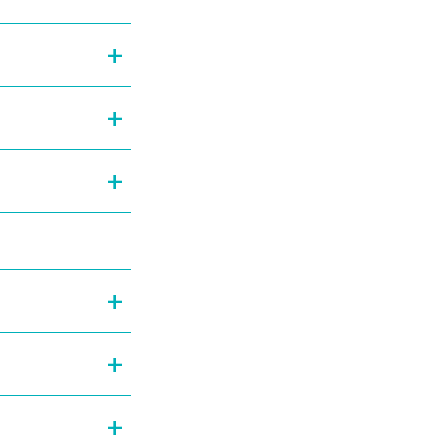
+
+
+
+
+
+