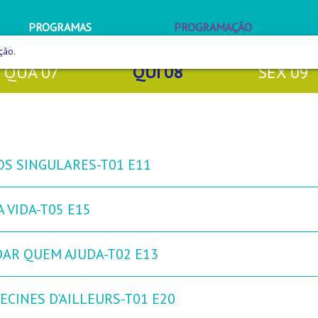
PROGRAMAS
PROGRAMAÇÃO
ção.
QUA
07
QUI
08
SEX
09
OS SINGULARES-T01 E11
 VIDA-T05 E15
DAR QUEM AJUDA-T02 E13
ECINES D'AILLEURS-T01 E20