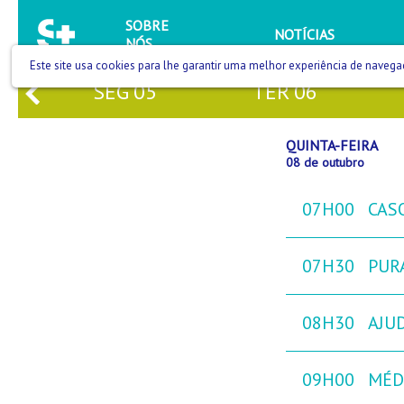
SOBRE
NOTÍCIAS
NÓS
Este site usa cookies para lhe garantir uma melhor experiência de navega
4
SEG
05
TER
06
QUINTA-FEIRA
08 de outubro
07H00
CAS
07H30
PURA
08H30
AJU
09H00
MÉD