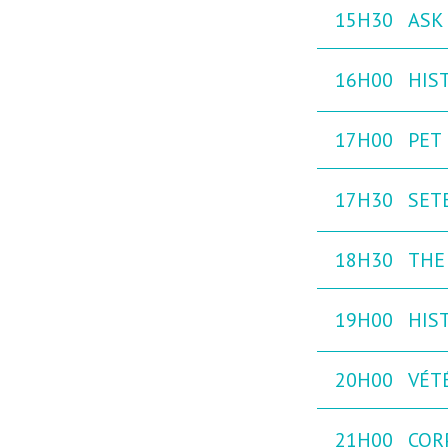
15H30
ASK 
16H00
HIST
17H00
PET
17H30
SETE
18H30
THE 
19H00
HIST
20H00
VÉTÉ
21H00
COR