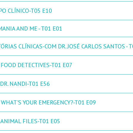
PO CLÍNICO-T05 E10
ANIA AND ME - T01 E01
ÓRIAS CLÍNICAS-COM DR. JOSÉ CARLOS SANTOS - T
 FOOD DETECTIVES-T01 E07
DR. NANDI-T01 E56
: WHAT'S YOUR EMERGENCY?-T01 E09
 ANIMAL FILES-T01 E05