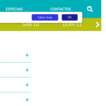
/
ESPECIAIS
CONTACTOS
Saber mais
OK
SÁB
10
DOM
11
+
+
+
+