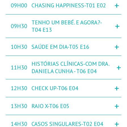
+
09H00
CHASING HAPPINESS-T01 E02
TENHO UM BEBÉ. E AGORA?-
+
09H30
T04 E13
+
10H30
SAÚDE EM DIA-T05 E16
HISTÓRIAS CLÍNICAS-COM DRA.
+
11H30
DANIELA CUNHA - T06 E04
+
12H30
CHECK UP-T06 E04
+
13H30
RAIO X-T06 E05
+
14H30
CASOS SINGULARES-T02 E04