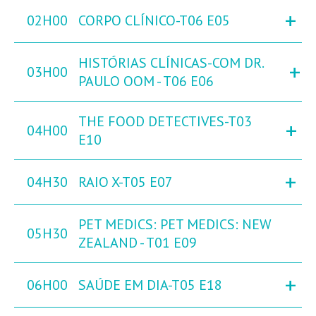
+
02H00
CORPO CLÍNICO-T06 E05
HISTÓRIAS CLÍNICAS-COM DR.
+
03H00
PAULO OOM - T06 E06
THE FOOD DETECTIVES-T03
+
04H00
E10
+
04H30
RAIO X-T05 E07
PET MEDICS: PET MEDICS: NEW
05H30
ZEALAND - T01 E09
+
06H00
SAÚDE EM DIA-T05 E18