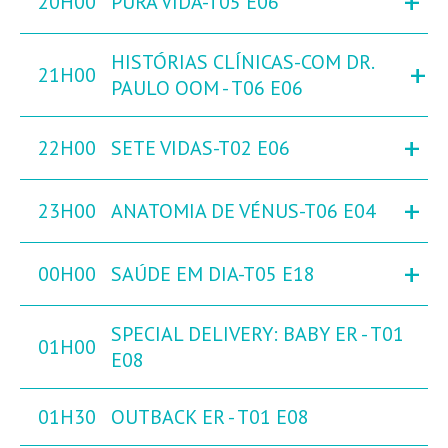
+
20H00
PURA VIDA-T05 E06
HISTÓRIAS CLÍNICAS-COM DR.
+
21H00
PAULO OOM - T06 E06
+
22H00
SETE VIDAS-T02 E06
+
23H00
ANATOMIA DE VÉNUS-T06 E04
+
00H00
SAÚDE EM DIA-T05 E18
SPECIAL DELIVERY: BABY ER - T01
01H00
E08
01H30
OUTBACK ER - T01 E08