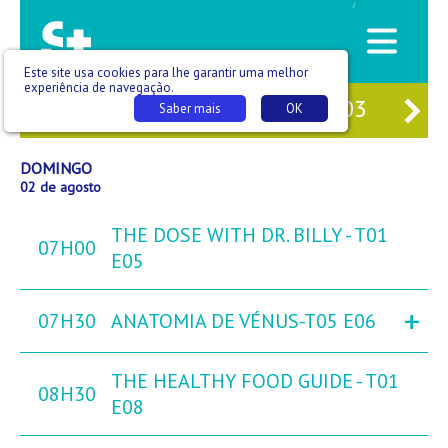
/
Este site usa cookies para lhe garantir uma melhor
experiência de navegação.
31
SÁB
01
DOM
02
SEG
03
TE
Saber mais
OK
DOMINGO
02 de agosto
THE DOSE WITH DR. BILLY - T01
07H00
E05
+
07H30
ANATOMIA DE VÉNUS-T05 E06
THE HEALTHY FOOD GUIDE - T01
08H30
E08