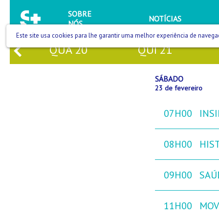
SOBRE
NOTÍCIAS
NÓS
Este site usa cookies para lhe garantir uma melhor experiência de navega
QUA
20
QUI
21
SÁBADO
23 de fevereiro
07H00
INS
08H00
HIST
09H00
SAÚ
11H00
MOVE