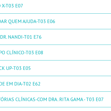
 X-T03 E07
DAR QUEM AJUDA-T03 E06
DR. NANDI-T01 E76
PO CLÍNICO-T03 E08
CK UP-T03 E05
DE EM DIA-T02 E62
ÓRIAS CLÍNICAS-COM DRA. RITA GAMA - T03 E07