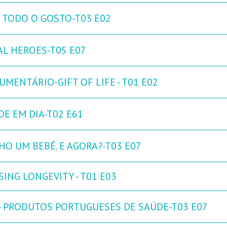
 TODO O GOSTO-T03 E02
AL HEROES-T05 E07
UMENTÁRIO-GIFT OF LIFE - T01 E02
DE EM DIA-T02 E61
HO UM BEBÉ. E AGORA?-T03 E07
ING LONGEVITY - T01 E03
 - PRODUTOS PORTUGUESES DE SAÚDE-T03 E07