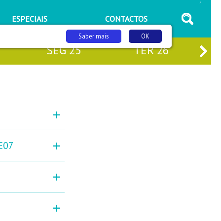
/
ESPECIAIS
CONTACTOS
Saber mais
OK
SEG
25
TER
26
+
+
E07
+
+