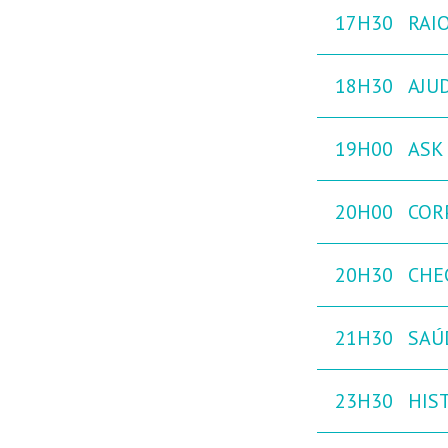
17H30
RAIO
18H30
AJU
19H00
ASK 
20H00
COR
20H30
CHE
21H30
SAÚ
23H30
HIST