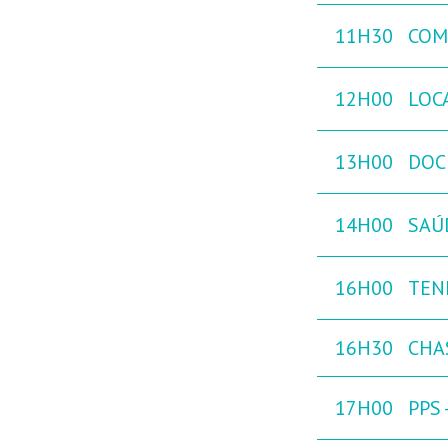
11H30
COM
12H00
LOC
13H00
DOC
14H00
SAÚ
16H00
TEN
16H30
CHAS
17H00
PPS