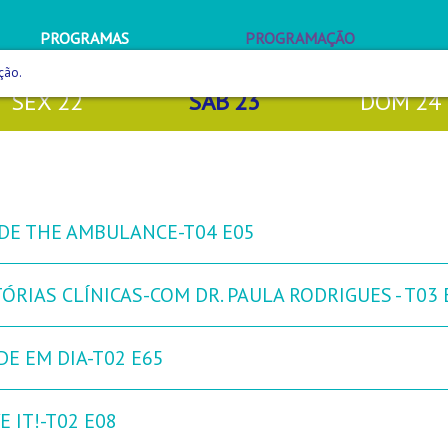
PROGRAMAS
PROGRAMAÇÃO
ção.
SEX
22
SÁB
23
DOM
24
IDE THE AMBULANCE-T04 E05
ÓRIAS CLÍNICAS-COM DR. PAULA RODRIGUES - T03 
DE EM DIA-T02 E65
 IT!-T02 E08