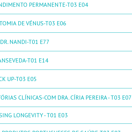
NDIMENTO PERMANENTE-T03 E04
TOMIA DE VÉNUS-T03 E06
DR. NANDI-T01 E77
ANSEVEDA-T01 E14
CK UP-T03 E05
ÓRIAS CLÍNICAS-COM DRA. CÍRIA PEREIRA - T03 E07
ING LONGEVITY - T01 E03