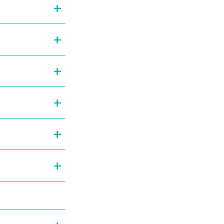
+
+
+
+
+
+