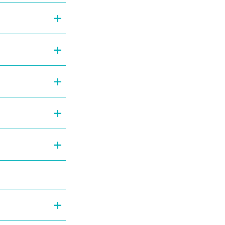
+
+
+
+
+
+