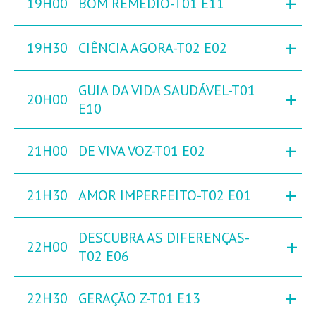
+
19H00
BOM REMÉDIO-T01 E11
+
19H30
CIÊNCIA AGORA-T02 E02
GUIA DA VIDA SAUDÁVEL-T01
+
20H00
E10
+
21H00
DE VIVA VOZ-T01 E02
+
21H30
AMOR IMPERFEITO-T02 E01
DESCUBRA AS DIFERENÇAS-
+
22H00
T02 E06
+
22H30
GERAÇÃO Z-T01 E13