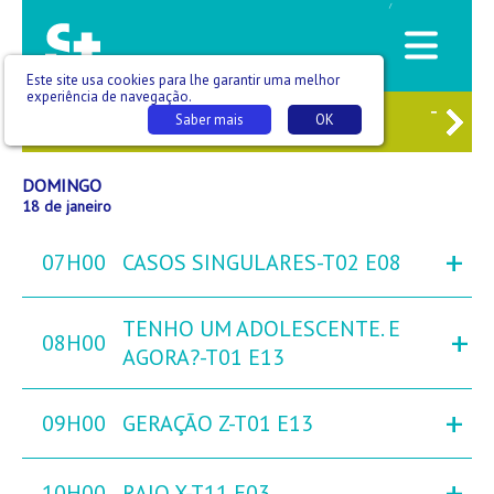
/
Este site usa cookies para lhe garantir uma melhor
experiência de navegação.
6
SÁB
17
DOM
18
SEG
19
TER
Saber mais
OK
DOMINGO
18 de janeiro
+
07H00
CASOS SINGULARES-T02 E08
TENHO UM ADOLESCENTE. E
+
08H00
AGORA?-T01 E13
+
09H00
GERAÇÃO Z-T01 E13
+
10H00
RAIO X-T11 E03