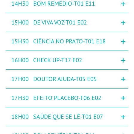
+
14H30
BOM REMÉDIO-T01 E11
+
15H00
DE VIVA VOZ-T01 E02
+
15H30
CIÊNCIA NO PRATO-T01 E18
+
16H00
CHECK UP-T17 E02
+
17H00
DOUTOR AJUDA-T05 E05
+
17H30
EFEITO PLACEBO-T06 E02
+
18H00
SAÚDE QUE SE LÊ-T01 E07