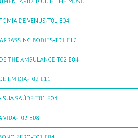
UMENTÁRIO-TOUCH THE MUSIC
TOMIA DE VÉNUS-T01 E04
ARRASSING BODIES-T01 E17
IDE THE AMBULANCE-T02 E04
DE EM DIA-T02 E11
A SUA SAÚDE-T01 E04
 VIDA-T02 E08
BONO ZERO-T01 E04