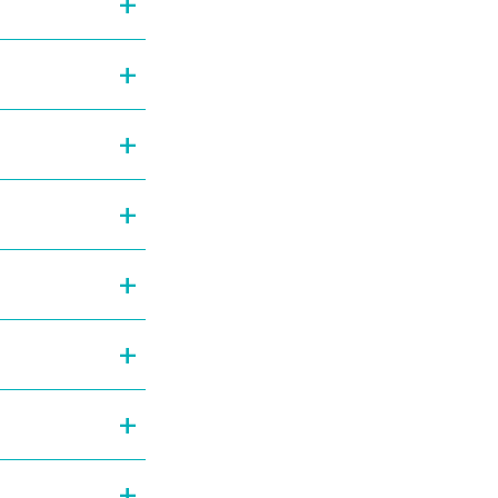
+
+
+
+
+
+
+
+