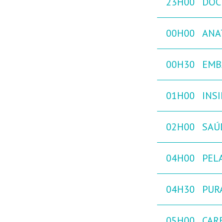
23H00
DOC
00H00
ANA
00H30
EMB
01H00
INS
02H00
SAÚ
04H00
PEL
04H30
PURA
05H00
CAR