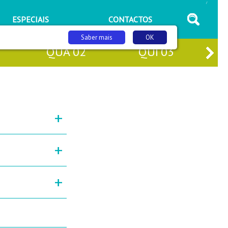
/
ESPECIAIS
CONTACTOS
Saber mais
OK
QUA
02
QUI
03
+
+
+