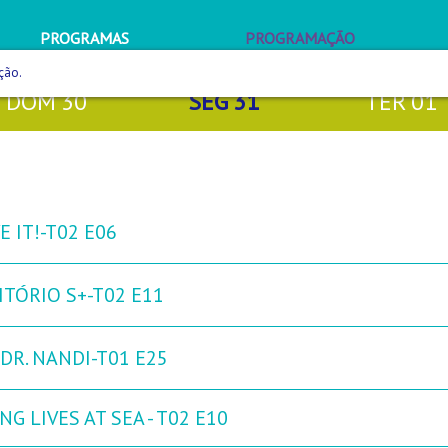
PROGRAMAS
PROGRAMAÇÃO
ção.
DOM
30
SEG
31
TER
01
 IT!-T02 E06
ITÓRIO S+-T02 E11
DR. NANDI-T01 E25
NG LIVES AT SEA - T02 E10