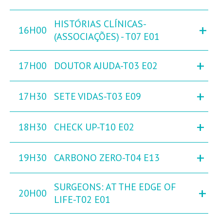
HISTÓRIAS CLÍNICAS-
+
16H00
(ASSOCIAÇÕES) - T07 E01
+
17H00
DOUTOR AJUDA-T03 E02
+
17H30
SETE VIDAS-T03 E09
+
18H30
CHECK UP-T10 E02
+
19H30
CARBONO ZERO-T04 E13
SURGEONS: AT THE EDGE OF
+
20H00
LIFE-T02 E01