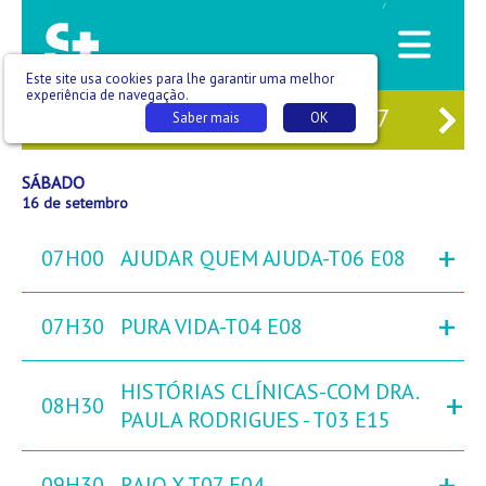
/
Este site usa cookies para lhe garantir uma melhor
experiência de navegação.
4
SEX
15
SÁB
16
DOM
17
SEG
Saber mais
OK
SÁBADO
16 de setembro
+
07H00
AJUDAR QUEM AJUDA-T06 E08
+
07H30
PURA VIDA-T04 E08
HISTÓRIAS CLÍNICAS-COM DRA.
+
08H30
PAULA RODRIGUES - T03 E15
+
09H30
RAIO X-T07 E04