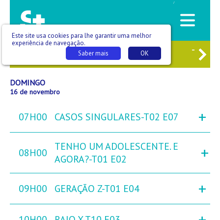
/
Este site usa cookies para lhe garantir uma melhor
experiência de navegação.
4
SÁB
15
DOM
16
SEG
17
TER
Saber mais
OK
DOMINGO
16 de novembro
+
07H00
CASOS SINGULARES-T02 E07
TENHO UM ADOLESCENTE. E
+
08H00
AGORA?-T01 E02
+
09H00
GERAÇÃO Z-T01 E04
+
10H00
RAIO X-T10 E03