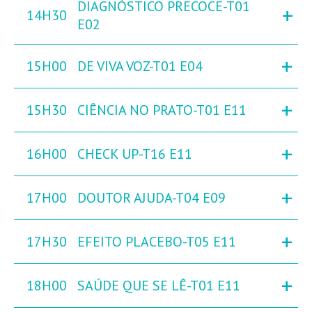
DIAGNÓSTICO PRECOCE-T01
+
14H30
E02
+
15H00
DE VIVA VOZ-T01 E04
+
15H30
CIÊNCIA NO PRATO-T01 E11
+
16H00
CHECK UP-T16 E11
+
17H00
DOUTOR AJUDA-T04 E09
+
17H30
EFEITO PLACEBO-T05 E11
+
18H00
SAÚDE QUE SE LÊ-T01 E11