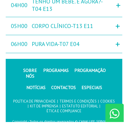
TENHO UM BEBÉ. E AGORA?-
+
04H00
T04 E13
+
05H00
CORPO CLÍNICO-T13 E11
+
06H00
PURA VIDA-T07 E04
SOBRE
PROGRAMAS
PROGRAMAÇÃO
NÓS
NOTÍCIAS
CONTACTOS
ESPECIAIS
POLÍTICA DE PRIVACIDADE
|
TERMOS E CONDIÇÕES
|
COOKIES
|
KIT DE IMPRENSA
|
ESTATUTO EDITORIAL
|
ÉTICA E COMPLIANCE
Copyright - Todos os direitos revervados © CANALLIFE, SERVIÇOS DE
COMUNICAÇÃO, S.A.2026