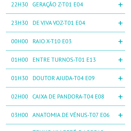
+
22H30
GERAÇÃO Z-T01 E04
+
23H30
DE VIVA VOZ-T01 E04
+
00H00
RAIO X-T10 E03
+
01H00
ENTRE TURNOS-T01 E13
+
01H30
DOUTOR AJUDA-T04 E09
+
02H00
CAIXA DE PANDORA-T04 E08
+
03H00
ANATOMIA DE VÉNUS-T07 E06