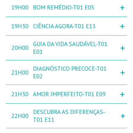
+
19H00
BOM REMÉDIO-T01 E05
+
19H30
CIÊNCIA AGORA-T01 E13
GUIA DA VIDA SAUDÁVEL-T01
+
20H00
E01
DIAGNÓSTICO PRECOCE-T01
+
21H00
E02
+
21H30
AMOR IMPERFEITO-T01 E09
DESCUBRA AS DIFERENÇAS-
+
22H00
T01 E11