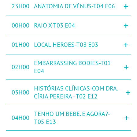
+
23H00
ANATOMIA DE VÉNUS-T04 E06
+
00H00
RAIO X-T03 E04
+
01H00
LOCAL HEROES-T03 E03
EMBARRASSING BODIES-T01
+
02H00
E04
HISTÓRIAS CLÍNICAS-COM DRA.
+
03H00
CÍRIA PEREIRA - T02 E12
TENHO UM BEBÉ. E AGORA?-
+
04H00
T05 E13