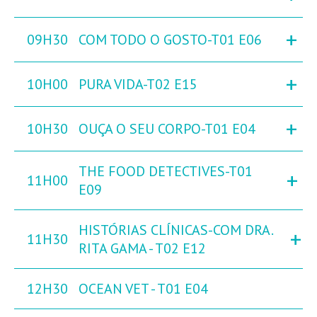
+
09H30
COM TODO O GOSTO-T01 E06
+
10H00
PURA VIDA-T02 E15
+
10H30
OUÇA O SEU CORPO-T01 E04
THE FOOD DETECTIVES-T01
+
11H00
E09
HISTÓRIAS CLÍNICAS-COM DRA.
+
11H30
RITA GAMA - T02 E12
12H30
OCEAN VET - T01 E04