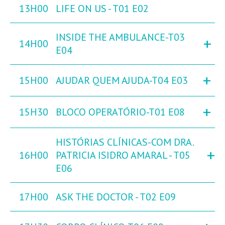
13H00
LIFE ON US - T01 E02
INSIDE THE AMBULANCE-T03
+
14H00
E04
+
15H00
AJUDAR QUEM AJUDA-T04 E03
+
15H30
BLOCO OPERATÓRIO-T01 E08
HISTÓRIAS CLÍNICAS-COM DRA.
+
16H00
PATRICIA ISIDRO AMARAL - T05
E06
17H00
ASK THE DOCTOR - T02 E09