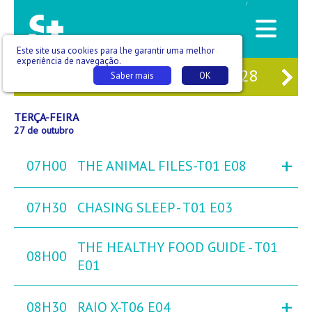
/
Este site usa cookies para lhe garantir uma melhor
experiência de navegação.
25
SEG
26
TER
27
QUA
28
QU
Saber mais
OK
TERÇA-FEIRA
27 de outubro
+
07H00
THE ANIMAL FILES-T01 E08
07H30
CHASING SLEEP - T01 E03
THE HEALTHY FOOD GUIDE - T01
08H00
E01
+
08H30
RAIO X-T06 E04