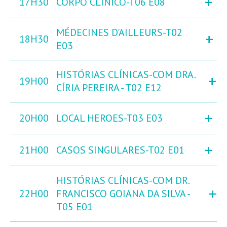
+
17H30
CORPO CLÍNICO-T06 E08
MÉDECINES D'AILLEURS-T02
+
18H30
E03
HISTÓRIAS CLÍNICAS-COM DRA.
+
19H00
CÍRIA PEREIRA - T02 E12
+
20H00
LOCAL HEROES-T03 E03
+
21H00
CASOS SINGULARES-T02 E01
HISTÓRIAS CLÍNICAS-COM DR.
+
22H00
FRANCISCO GOIANA DA SILVA -
T05 E01