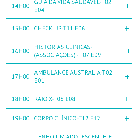
GUIA DA VIDA SAUDÁVEL-T02
+
14H00
E04
+
15H00
CHECK UP-T11 E06
HISTÓRIAS CLÍNICAS-
+
16H00
(ASSOCIAÇÕES) - T07 E09
AMBULANCE AUSTRALIA-T02
+
17H00
E01
+
18H00
RAIO X-T08 E08
+
19H00
CORPO CLÍNICO-T12 E12
TENHO UM ADOLESCENTE. E