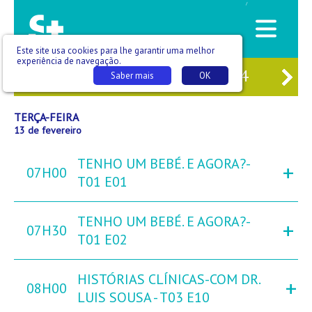
/
Este site usa cookies para lhe garantir uma melhor
experiência de navegação.
11
SEG
12
TER
13
QUA
14
QUI
Saber mais
OK
TERÇA-FEIRA
13 de fevereiro
TENHO UM BEBÉ. E AGORA?-
+
07H00
T01 E01
TENHO UM BEBÉ. E AGORA?-
+
07H30
T01 E02
HISTÓRIAS CLÍNICAS-COM DR.
+
08H00
LUIS SOUSA - T03 E10