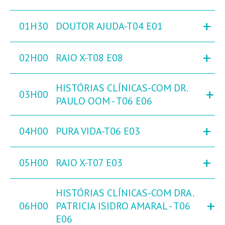
+
01H30
DOUTOR AJUDA-T04 E01
+
02H00
RAIO X-T08 E08
HISTÓRIAS CLÍNICAS-COM DR.
+
03H00
PAULO OOM - T06 E06
+
04H00
PURA VIDA-T06 E03
+
05H00
RAIO X-T07 E03
HISTÓRIAS CLÍNICAS-COM DRA.
+
06H00
PATRICIA ISIDRO AMARAL - T06
E06