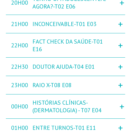
+
20H00
AGORA?-T02 E06
+
21H00
INCONCEIVABLE-T01 E03
FACT CHECK DA SAÚDE-T01
+
22H00
E16
+
22H30
DOUTOR AJUDA-T04 E01
+
23H00
RAIO X-T08 E08
HISTÓRIAS CLÍNICAS-
+
00H00
(DERMATOLOGIA) - T07 E04
+
01H00
ENTRE TURNOS-T01 E11