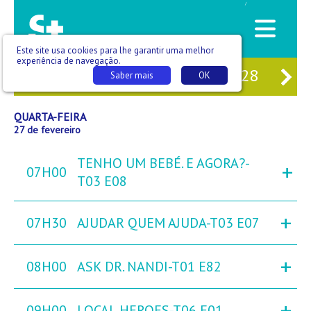
/
Este site usa cookies para lhe garantir uma melhor
experiência de navegação.
25
TER
26
QUA
27
QUI
28
SE
Saber mais
OK
QUARTA-FEIRA
27 de fevereiro
TENHO UM BEBÉ. E AGORA?-
+
07H00
T03 E08
+
07H30
AJUDAR QUEM AJUDA-T03 E07
+
08H00
ASK DR. NANDI-T01 E82
+
09H00
LOCAL HEROES-T06 E01