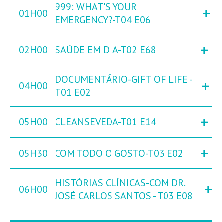
999: WHAT'S YOUR
+
01H00
EMERGENCY?-T04 E06
+
02H00
SAÚDE EM DIA-T02 E68
DOCUMENTÁRIO-GIFT OF LIFE -
+
04H00
T01 E02
+
05H00
CLEANSEVEDA-T01 E14
+
05H30
COM TODO O GOSTO-T03 E02
HISTÓRIAS CLÍNICAS-COM DR.
+
06H00
JOSÉ CARLOS SANTOS - T03 E08