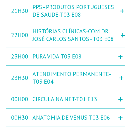
PPS - PRODUTOS PORTUGUESES
+
21H30
DE SAÚDE-T03 E08
HISTÓRIAS CLÍNICAS-COM DR.
+
22H00
JOSÉ CARLOS SANTOS - T03 E08
+
23H00
PURA VIDA-T03 E08
ATENDIMENTO PERMANENTE-
+
23H30
T03 E04
+
00H00
CIRCULA NA NET-T01 E13
+
00H30
ANATOMIA DE VÉNUS-T03 E06