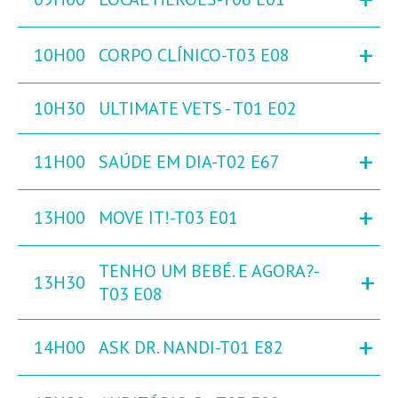
+
10H00
CORPO CLÍNICO-T03 E08
10H30
ULTIMATE VETS - T01 E02
+
11H00
SAÚDE EM DIA-T02 E67
+
13H00
MOVE IT!-T03 E01
TENHO UM BEBÉ. E AGORA?-
+
13H30
T03 E08
+
14H00
ASK DR. NANDI-T01 E82