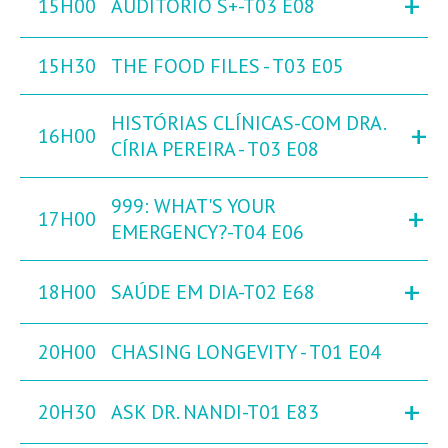
+
15H00
AUDITÓRIO S+-T03 E08
15H30
THE FOOD FILES - T03 E05
HISTÓRIAS CLÍNICAS-COM DRA.
+
16H00
CÍRIA PEREIRA - T03 E08
999: WHAT'S YOUR
+
17H00
EMERGENCY?-T04 E06
+
18H00
SAÚDE EM DIA-T02 E68
20H00
CHASING LONGEVITY - T01 E04
+
20H30
ASK DR. NANDI-T01 E83