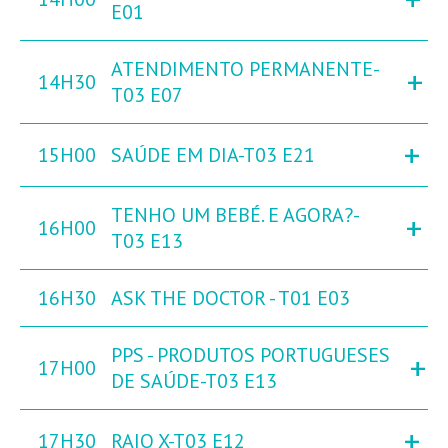
E01
ATENDIMENTO PERMANENTE-
+
14H30
T03 E07
+
15H00
SAÚDE EM DIA-T03 E21
TENHO UM BEBÉ. E AGORA?-
+
16H00
T03 E13
16H30
ASK THE DOCTOR - T01 E03
PPS - PRODUTOS PORTUGUESES
+
17H00
DE SAÚDE-T03 E13
+
17H30
RAIO X-T03 E12