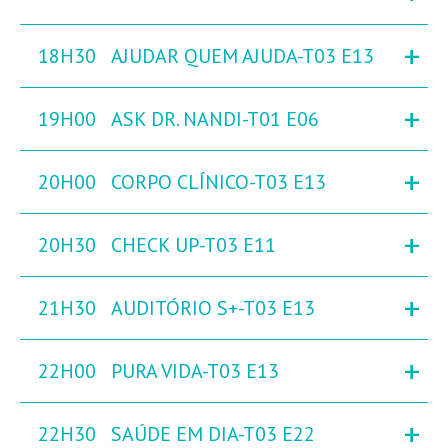
+
18H30
AJUDAR QUEM AJUDA-T03 E13
+
19H00
ASK DR. NANDI-T01 E06
+
20H00
CORPO CLÍNICO-T03 E13
+
20H30
CHECK UP-T03 E11
+
21H30
AUDITÓRIO S+-T03 E13
+
22H00
PURA VIDA-T03 E13
+
22H30
SAÚDE EM DIA-T03 E22