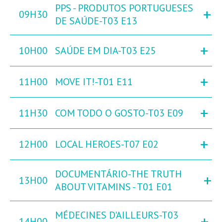
PPS - PRODUTOS PORTUGUESES
+
09H30
DE SAÚDE-T03 E13
+
10H00
SAÚDE EM DIA-T03 E25
+
11H00
MOVE IT!-T01 E11
+
11H30
COM TODO O GOSTO-T03 E09
+
12H00
LOCAL HEROES-T07 E02
DOCUMENTÁRIO-THE TRUTH
+
13H00
ABOUT VITAMINS - T01 E01
MÉDECINES D'AILLEURS-T03
+
14H00