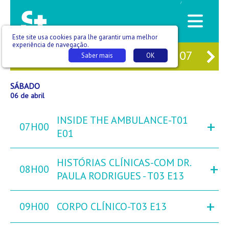
/
Este site usa cookies para lhe garantir uma melhor
experiência de navegação.
04
SEX
05
SÁB
06
DOM
07
SE
Saber mais
OK
SÁBADO
06 de abril
INSIDE THE AMBULANCE-T01
+
07H00
E01
HISTÓRIAS CLÍNICAS-COM DR.
+
08H00
PAULA RODRIGUES - T03 E13
+
09H00
CORPO CLÍNICO-T03 E13