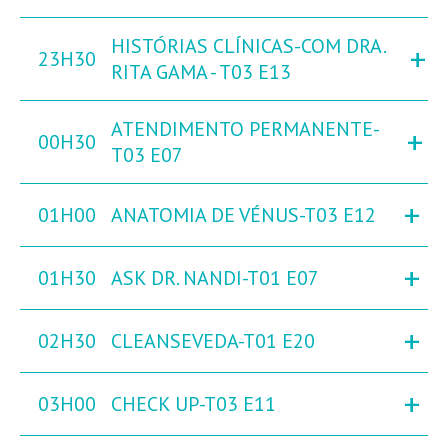
HISTÓRIAS CLÍNICAS-COM DRA.
+
23H30
RITA GAMA - T03 E13
ATENDIMENTO PERMANENTE-
+
00H30
T03 E07
+
01H00
ANATOMIA DE VÉNUS-T03 E12
+
01H30
ASK DR. NANDI-T01 E07
+
02H30
CLEANSEVEDA-T01 E20
+
03H00
CHECK UP-T03 E11