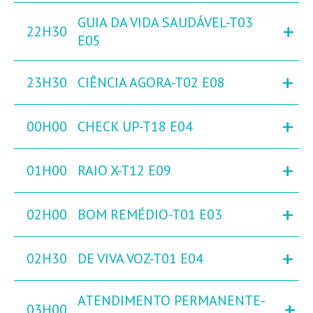
GUIA DA VIDA SAUDÁVEL-T03
+
22H30
E05
+
23H30
CIÊNCIA AGORA-T02 E08
+
00H00
CHECK UP-T18 E04
+
01H00
RAIO X-T12 E09
+
02H00
BOM REMÉDIO-T01 E03
+
02H30
DE VIVA VOZ-T01 E04
ATENDIMENTO PERMANENTE-
+
03H00