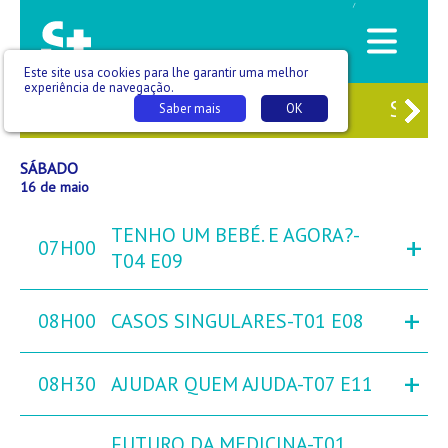
/
Este site usa cookies para lhe garantir uma melhor
experiência de navegação.
4
SEX
15
SÁB
16
DOM
17
SEG
1
Saber mais
OK
SÁBADO
16 de maio
TENHO UM BEBÉ. E AGORA?-
+
07H00
T04 E09
+
08H00
CASOS SINGULARES-T01 E08
+
08H30
AJUDAR QUEM AJUDA-T07 E11
FUTURO DA MEDICINA-T01