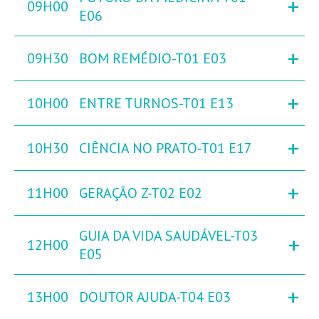
+
09H00
E06
+
09H30
BOM REMÉDIO-T01 E03
+
10H00
ENTRE TURNOS-T01 E13
+
10H30
CIÊNCIA NO PRATO-T01 E17
+
11H00
GERAÇÃO Z-T02 E02
GUIA DA VIDA SAUDÁVEL-T03
+
12H00
E05
+
13H00
DOUTOR AJUDA-T04 E03