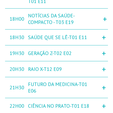
T01 E11
NOTÍCIAS DA SAÚDE-
+
18H00
COMPACTO - T03 E19
+
18H30
SAÚDE QUE SE LÊ-T01 E11
+
19H30
GERAÇÃO Z-T02 E02
+
20H30
RAIO X-T12 E09
FUTURO DA MEDICINA-T01
+
21H30
E06
+
22H00
CIÊNCIA NO PRATO-T01 E18