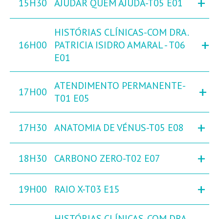
+
15H30
AJUDAR QUEM AJUDA-T05 E01
HISTÓRIAS CLÍNICAS-COM DRA.
+
16H00
PATRICIA ISIDRO AMARAL - T06
E01
ATENDIMENTO PERMANENTE-
+
17H00
T01 E05
+
17H30
ANATOMIA DE VÉNUS-T05 E08
+
18H30
CARBONO ZERO-T02 E07
+
19H00
RAIO X-T03 E15
HISTÓRIAS CLÍNICAS-COM DRA.