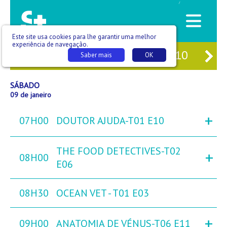
/
Este site usa cookies para lhe garantir uma melhor
experiência de navegação.
07
SEX
08
SÁB
09
DOM
10
SE
Saber mais
OK
SÁBADO
09 de janeiro
+
07H00
DOUTOR AJUDA-T01 E10
THE FOOD DETECTIVES-T02
+
08H00
E06
08H30
OCEAN VET - T01 E03
+
09H00
ANATOMIA DE VÉNUS-T06 E11