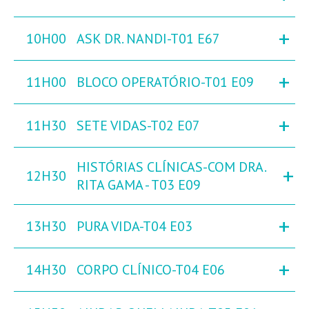
+
10H00
ASK DR. NANDI-T01 E67
+
11H00
BLOCO OPERATÓRIO-T01 E09
+
11H30
SETE VIDAS-T02 E07
HISTÓRIAS CLÍNICAS-COM DRA.
+
12H30
RITA GAMA - T03 E09
+
13H30
PURA VIDA-T04 E03
+
14H30
CORPO CLÍNICO-T04 E06