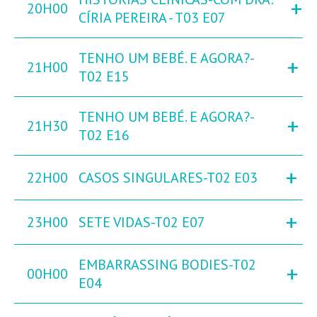
+
20H00
CÍRIA PEREIRA - T03 E07
TENHO UM BEBÉ. E AGORA?-
+
21H00
T02 E15
TENHO UM BEBÉ. E AGORA?-
+
21H30
T02 E16
+
22H00
CASOS SINGULARES-T02 E03
+
23H00
SETE VIDAS-T02 E07
EMBARRASSING BODIES-T02
+
00H00
E04