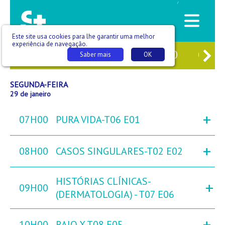
/
Este site usa cookies para lhe garantir uma melhor
experiência de navegação.
7
DOM
28
SEG
29
TER
30
QUA
Saber mais
OK
SEGUNDA-FEIRA
29 de janeiro
+
07H00
PURA VIDA-T06 E01
+
08H00
CASOS SINGULARES-T02 E02
HISTÓRIAS CLÍNICAS-
+
09H00
(DERMATOLOGIA) - T07 E06
+
10H00
RAIO X-T08 E05