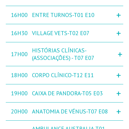
+
16H00
ENTRE TURNOS-T01 E10
+
16H30
VILLAGE VETS-T02 E07
HISTÓRIAS CLÍNICAS-
+
17H00
(ASSOCIAÇÕES) - T07 E07
+
18H00
CORPO CLÍNICO-T12 E11
+
19H00
CAIXA DE PANDORA-T05 E03
+
20H00
ANATOMIA DE VÉNUS-T07 E08
AMBULANCE AUSTRALIA-T01