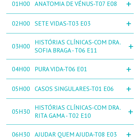
+
01H00
ANATOMIA DE VÉNUS-T07 E08
+
02H00
SETE VIDAS-T03 E03
HISTÓRIAS CLÍNICAS-COM DRA.
+
03H00
SOFIA BRAGA - T06 E11
+
04H00
PURA VIDA-T06 E01
+
05H00
CASOS SINGULARES-T01 E06
HISTÓRIAS CLÍNICAS-COM DRA.
+
05H30
RITA GAMA - T02 E10
+
06H30
AJUDAR QUEM AJUDA-T08 E03