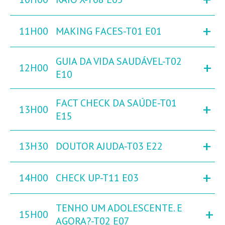
+
11H00
MAKING FACES-T01 E01
GUIA DA VIDA SAUDÁVEL-T02
+
12H00
E10
FACT CHECK DA SAÚDE-T01
+
13H00
E15
+
13H30
DOUTOR AJUDA-T03 E22
+
14H00
CHECK UP-T11 E03
TENHO UM ADOLESCENTE. E
+
15H00
AGORA?-T02 E07