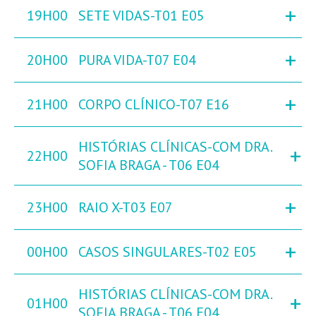
+
19H00
SETE VIDAS-T01 E05
+
20H00
PURA VIDA-T07 E04
+
21H00
CORPO CLÍNICO-T07 E16
HISTÓRIAS CLÍNICAS-COM DRA.
+
22H00
SOFIA BRAGA - T06 E04
+
23H00
RAIO X-T03 E07
+
00H00
CASOS SINGULARES-T02 E05
HISTÓRIAS CLÍNICAS-COM DRA.
+
01H00
SOFIA BRAGA - T06 E04