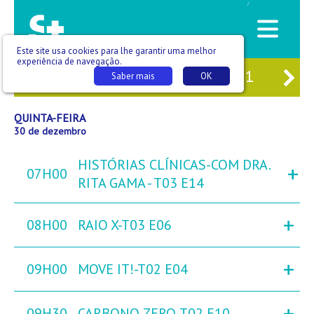
/
Este site usa cookies para lhe garantir uma melhor
experiência de navegação.
28
QUA
29
QUI
30
SEX
31
SÁB
Saber mais
OK
QUINTA-FEIRA
30 de dezembro
HISTÓRIAS CLÍNICAS-COM DRA.
+
07H00
RITA GAMA - T03 E14
+
08H00
RAIO X-T03 E06
+
09H00
MOVE IT!-T02 E04
+
09H30
CARBONO ZERO-T02 E10