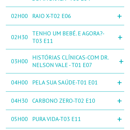
+
02H00
RAIO X-T02 E06
TENHO UM BEBÉ. E AGORA?-
+
02H30
T03 E11
HISTÓRIAS CLÍNICAS-COM DR.
+
03H00
NELSON VALE - T01 E07
+
04H00
PELA SUA SAÚDE-T01 E01
+
04H30
CARBONO ZERO-T02 E10
+
05H00
PURA VIDA-T03 E11