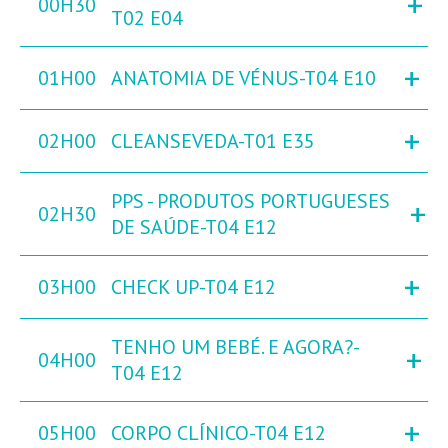
+
00H30
T02 E04
+
01H00
ANATOMIA DE VÉNUS-T04 E10
+
02H00
CLEANSEVEDA-T01 E35
PPS - PRODUTOS PORTUGUESES
+
02H30
DE SAÚDE-T04 E12
+
03H00
CHECK UP-T04 E12
TENHO UM BEBÉ. E AGORA?-
+
04H00
T04 E12
+
05H00
CORPO CLÍNICO-T04 E12