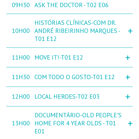
09H30
ASK THE DOCTOR - T02 E06
HISTÓRIAS CLÍNICAS-COM DR.
+
10H00
ANDRÉ RIBEIRINHO MARQUES -
T01 E12
+
11H00
MOVE IT!-T01 E12
+
11H30
COM TODO O GOSTO-T01 E12
+
12H00
LOCAL HEROES-T02 E03
DOCUMENTÁRIO-OLD PEOPLE'S
+
13H00
HOME FOR 4 YEAR OLDS - T01
E01