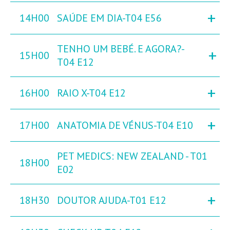
+
14H00
SAÚDE EM DIA-T04 E56
TENHO UM BEBÉ. E AGORA?-
+
15H00
T04 E12
+
16H00
RAIO X-T04 E12
+
17H00
ANATOMIA DE VÉNUS-T04 E10
PET MEDICS: NEW ZEALAND - T01
18H00
E02
+
18H30
DOUTOR AJUDA-T01 E12