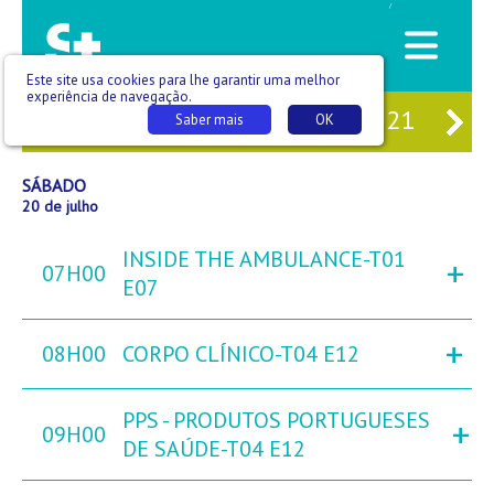
/
Este site usa cookies para lhe garantir uma melhor
experiência de navegação.
18
SEX
19
SÁB
20
DOM
21
SE
Saber mais
OK
SÁBADO
20 de julho
INSIDE THE AMBULANCE-T01
+
07H00
E07
+
08H00
CORPO CLÍNICO-T04 E12
PPS - PRODUTOS PORTUGUESES
+
09H00
DE SAÚDE-T04 E12