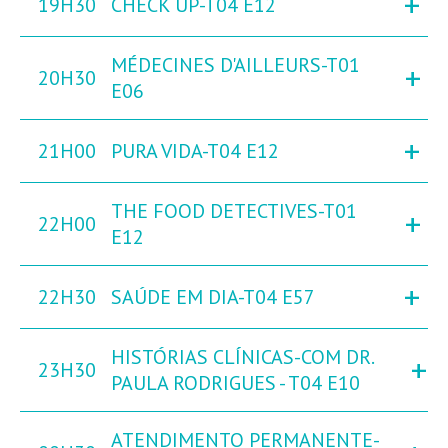
+
19H30
CHECK UP-T04 E12
MÉDECINES D'AILLEURS-T01
+
20H30
E06
+
21H00
PURA VIDA-T04 E12
THE FOOD DETECTIVES-T01
+
22H00
E12
+
22H30
SAÚDE EM DIA-T04 E57
HISTÓRIAS CLÍNICAS-COM DR.
+
23H30
PAULA RODRIGUES - T04 E10
ATENDIMENTO PERMANENTE-