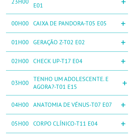
+
23H00
E01
+
00H00
CAIXA DE PANDORA-T05 E05
+
01H00
GERAÇÃO Z-T02 E02
+
02H00
CHECK UP-T17 E04
TENHO UM ADOLESCENTE. E
+
03H00
AGORA?-T01 E15
+
04H00
ANATOMIA DE VÉNUS-T07 E07
+
05H00
CORPO CLÍNICO-T11 E04