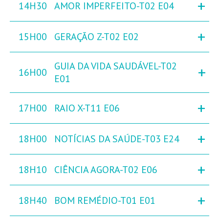
+
14H30
AMOR IMPERFEITO-T02 E04
+
15H00
GERAÇÃO Z-T02 E02
GUIA DA VIDA SAUDÁVEL-T02
+
16H00
E01
+
17H00
RAIO X-T11 E06
+
18H00
NOTÍCIAS DA SAÚDE-T03 E24
+
18H10
CIÊNCIA AGORA-T02 E06
+
18H40
BOM REMÉDIO-T01 E01