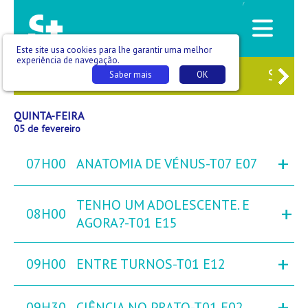
/
Este site usa cookies para lhe garantir uma melhor
experiência de navegação.
3
QUA
04
QUI
05
SEX
06
SÁB
Saber mais
OK
QUINTA-FEIRA
05 de fevereiro
+
07H00
ANATOMIA DE VÉNUS-T07 E07
TENHO UM ADOLESCENTE. E
+
08H00
AGORA?-T01 E15
+
09H00
ENTRE TURNOS-T01 E12
+
09H30
CIÊNCIA NO PRATO-T01 E02