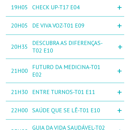
+
19H05
CHECK UP-T17 E04
+
20H05
DE VIVA VOZ-T01 E09
DESCUBRA AS DIFERENÇAS-
+
20H35
T02 E10
FUTURO DA MEDICINA-T01
+
21H00
E02
+
21H30
ENTRE TURNOS-T01 E11
+
22H00
SAÚDE QUE SE LÊ-T01 E10
GUIA DA VIDA SAUDÁVEL-T02