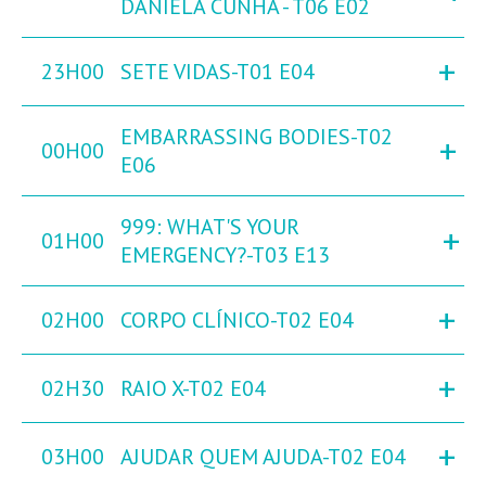
DANIELA CUNHA - T06 E02
+
23H00
SETE VIDAS-T01 E04
EMBARRASSING BODIES-T02
+
00H00
E06
999: WHAT'S YOUR
+
01H00
EMERGENCY?-T03 E13
+
02H00
CORPO CLÍNICO-T02 E04
+
02H30
RAIO X-T02 E04
+
03H00
AJUDAR QUEM AJUDA-T02 E04