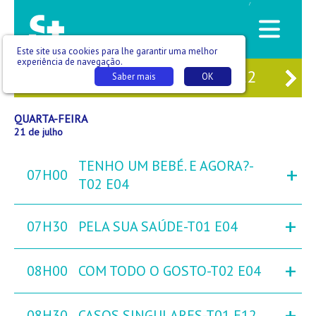
/
Este site usa cookies para lhe garantir uma melhor
experiência de navegação.
19
TER
20
QUA
21
QUI
22
SEX
Saber mais
OK
QUARTA-FEIRA
21 de julho
TENHO UM BEBÉ. E AGORA?-
+
07H00
T02 E04
+
07H30
PELA SUA SAÚDE-T01 E04
+
08H00
COM TODO O GOSTO-T02 E04
+
08H30
CASOS SINGULARES-T01 E12