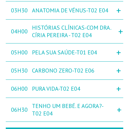
+
03H30
ANATOMIA DE VÉNUS-T02 E04
HISTÓRIAS CLÍNICAS-COM DRA.
+
04H00
CÍRIA PEREIRA - T02 E04
+
05H00
PELA SUA SAÚDE-T01 E04
+
05H30
CARBONO ZERO-T02 E06
+
06H00
PURA VIDA-T02 E04
TENHO UM BEBÉ. E AGORA?-
+
06H30
T02 E04