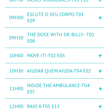
ESCUTE O SEU CORPO-T01
+
09H00
E09
THE DOSE WITH DR. BILLY - T01
09H30
E08
+
10H00
MOVE IT!-T02 E05
+
10H30
AJUDAR QUEM AJUDA-T04 E02
INSIDE THE AMBULANCE-T04
+
11H00
E07
+
12H00
RAIO X-T05 E13