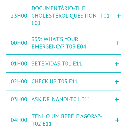
DOCUMENTÁRIO-THE
+
23H00
CHOLESTEROL QUESTION - T01
E01
999: WHAT'S YOUR
+
00H00
EMERGENCY?-T03 E04
+
01H00
SETE VIDAS-T01 E11
+
02H00
CHECK UP-T05 E11
+
03H00
ASK DR. NANDI-T01 E11
TENHO UM BEBÉ. E AGORA?-
+
04H00
T02 E11