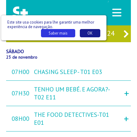
/
Este site usa cookies para lhe garantir uma melhor
experiência de navegação.
21
SEX
22
SÁB
23
DOM
24
SE
Saber mais
OK
SÁBADO
23 de novembro
07H00
CHASING SLEEP - T01 E03
TENHO UM BEBÉ. E AGORA?-
+
07H30
T02 E11
THE FOOD DETECTIVES-T01
+
08H00
E01