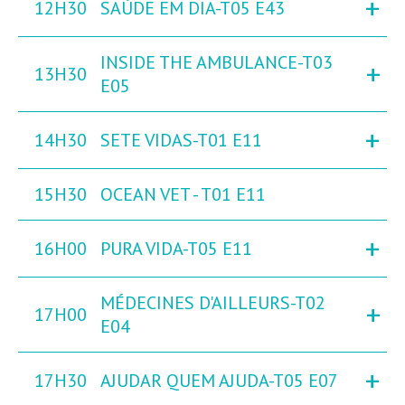
+
12H30
SAÚDE EM DIA-T05 E43
INSIDE THE AMBULANCE-T03
+
13H30
E05
+
14H30
SETE VIDAS-T01 E11
15H30
OCEAN VET - T01 E11
+
16H00
PURA VIDA-T05 E11
MÉDECINES D'AILLEURS-T02
+
17H00
E04
+
17H30
AJUDAR QUEM AJUDA-T05 E07