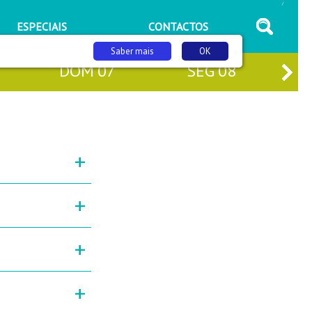
/
ESPECIAIS
CONTACTOS
Saber mais
OK
DOM
07
SEG
08
+
+
+
+