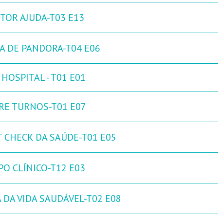
TOR AJUDA-T03 E13
XA DE PANDORA-T04 E06
HOSPITAL - T01 E01
RE TURNOS-T01 E07
T CHECK DA SAÚDE-T01 E05
PO CLÍNICO-T12 E03
 DA VIDA SAUDÁVEL-T02 E08