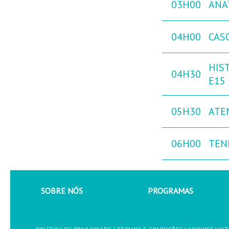
03H00
ANA
04H00
CAS
HIST
04H30
E15
05H30
ATE
06H00
TEN
SOBRE NÓS
PROGRAMAS