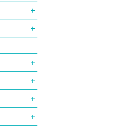
+
+
+
+
+
+