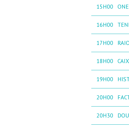
15H00
ONE
16H00
TEN
17H00
RAIO
18H00
CAI
19H00
HIST
20H00
FAC
20H30
DOU