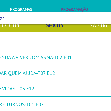
PROGRAMAS
PROGRAMAÇÃO
ção.
QUI
04
SEX
05
SÁB
06
ENDA A VIVER COM ASMA-T02 E01
DAR QUEM AJUDA-T07 E12
 VIDAS-T03 E12
RE TURNOS-T01 E07