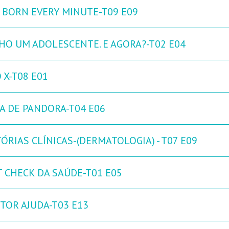
 BORN EVERY MINUTE-T09 E09
HO UM ADOLESCENTE. E AGORA?-T02 E04
 X-T08 E01
XA DE PANDORA-T04 E06
ÓRIAS CLÍNICAS-(DERMATOLOGIA) - T07 E09
T CHECK DA SAÚDE-T01 E05
TOR AJUDA-T03 E13