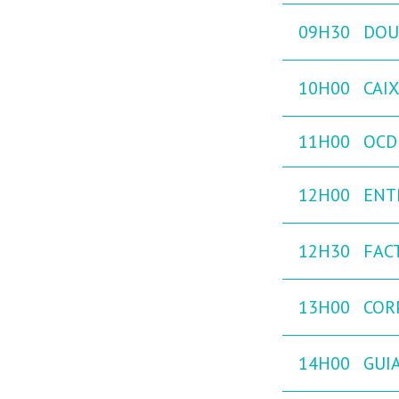
09H30
DOU
10H00
CAI
11H00
OCD 
12H00
ENT
12H30
FAC
13H00
COR
14H00
GUIA