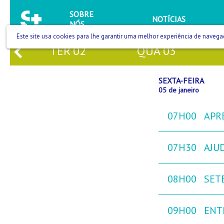
SOBRE
NOTÍCIAS
NÓS
Este site usa cookies para lhe garantir uma melhor experiência de navega
TER
02
QUA
03
SEXTA-FEIRA
05 de janeiro
07H00
APR
07H30
AJU
08H00
SETE
09H00
ENT