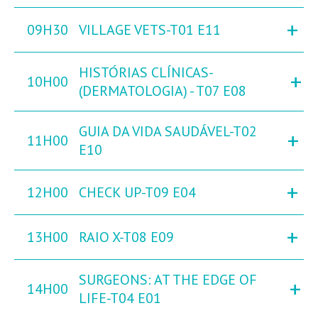
+
09H30
VILLAGE VETS-T01 E11
HISTÓRIAS CLÍNICAS-
+
10H00
(DERMATOLOGIA) - T07 E08
GUIA DA VIDA SAUDÁVEL-T02
+
11H00
E10
+
12H00
CHECK UP-T09 E04
+
13H00
RAIO X-T08 E09
SURGEONS: AT THE EDGE OF
+
14H00
LIFE-T04 E01