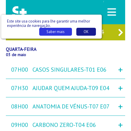
/
Este site usa cookies para lhe garantir uma melhor
experiência de navegação.
1
TER
02
QUA
03
QUI
04
SEX
Saber mais
OK
QUARTA-FEIRA
03 de maio
+
07H00
CASOS SINGULARES-T01 E06
+
07H30
AJUDAR QUEM AJUDA-T09 E04
+
08H00
ANATOMIA DE VÉNUS-T07 E07
+
09H00
CARBONO ZERO-T04 E06