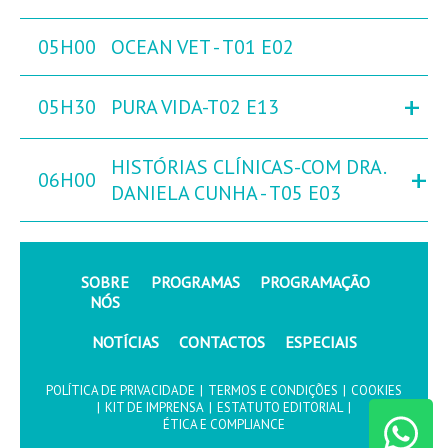
05H00
OCEAN VET - T01 E02
+
05H30
PURA VIDA-T02 E13
HISTÓRIAS CLÍNICAS-COM DRA.
+
06H00
DANIELA CUNHA - T05 E03
SOBRE
PROGRAMAS
PROGRAMAÇÃO
NÓS
NOTÍCIAS
CONTACTOS
ESPECIAIS
POLÍTICA DE PRIVACIDADE
|
TERMOS E CONDIÇÕES
|
COOKIES
|
KIT DE IMPRENSA
|
ESTATUTO EDITORIAL
|
ÉTICA E COMPLIANCE