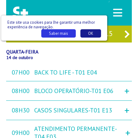
/
Este site usa cookies para lhe garantir uma melhor
experiência de navegação.
12
TER
13
QUA
14
QUI
15
SE
Saber mais
OK
QUARTA-FEIRA
14 de outubro
07H00
BACK TO LIFE - T01 E04
+
08H00
BLOCO OPERATÓRIO-T01 E06
+
08H30
CASOS SINGULARES-T01 E13
ATENDIMENTO PERMANENTE-
+
09H00
T04 E03