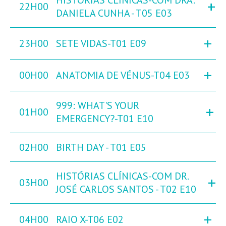
HISTÓRIAS CLÍNICAS-COM DRA.
+
22H00
DANIELA CUNHA - T05 E03
+
23H00
SETE VIDAS-T01 E09
+
00H00
ANATOMIA DE VÉNUS-T04 E03
999: WHAT'S YOUR
+
01H00
EMERGENCY?-T01 E10
02H00
BIRTH DAY - T01 E05
HISTÓRIAS CLÍNICAS-COM DR.
+
03H00
JOSÉ CARLOS SANTOS - T02 E10
+
04H00
RAIO X-T06 E02