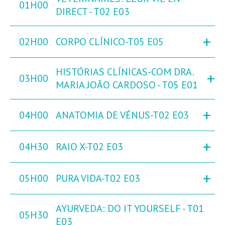
01H00
DIRECT - T02 E03
+
02H00
CORPO CLÍNICO-T05 E05
HISTÓRIAS CLÍNICAS-COM DRA.
+
03H00
MARIA JOÃO CARDOSO - T05 E01
+
04H00
ANATOMIA DE VÉNUS-T02 E03
+
04H30
RAIO X-T02 E03
+
05H00
PURA VIDA-T02 E03
AYURVEDA: DO IT YOURSELF - T01
05H30
E03