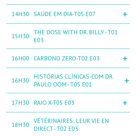
+
14H30
SAÚDE EM DIA-T05 E07
THE DOSE WITH DR. BILLY - T01
15H30
E03
+
16H00
CARBONO ZERO-T02 E03
HISTÓRIAS CLÍNICAS-COM DR.
+
16H30
PAULO OOM - T05 E01
+
17H30
RAIO X-T05 E03
VÉTÉRINAIRES: LEUR VIE EN
18H30
DIRECT - T02 E03