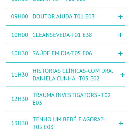
+
09H00
DOUTOR AJUDA-T01 E03
+
10H00
CLEANSEVEDA-T01 E38
+
10H30
SAÚDE EM DIA-T05 E06
HISTÓRIAS CLÍNICAS-COM DRA.
+
11H30
DANIELA CUNHA - T05 E02
TRAUMA INVESTIGATORS - T02
12H30
E03
TENHO UM BEBÉ. E AGORA?-
+
13H30
T05 E03