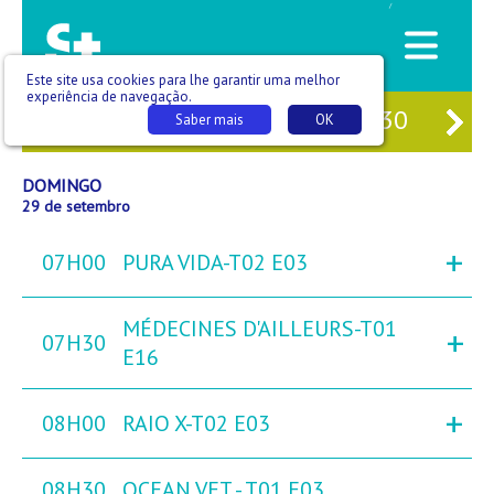
/
Este site usa cookies para lhe garantir uma melhor
experiência de navegação.
27
SÁB
28
DOM
29
SEG
30
TE
Saber mais
OK
DOMINGO
29 de setembro
+
07H00
PURA VIDA-T02 E03
MÉDECINES D'AILLEURS-T01
+
07H30
E16
+
08H00
RAIO X-T02 E03
08H30
OCEAN VET - T01 E03