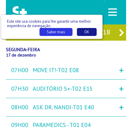
/
Este site usa cookies para lhe garantir uma melhor
experiência de navegação.
15
DOM
16
SEG
17
TER
18
QU
Saber mais
OK
SEGUNDA-FEIRA
17 de dezembro
+
07H00
MOVE IT!-T02 E08
+
07H30
AUDITÓRIO S+-T02 E15
+
08H00
ASK DR. NANDI-T01 E40
09H00
PARAMEDICS - T01 E04