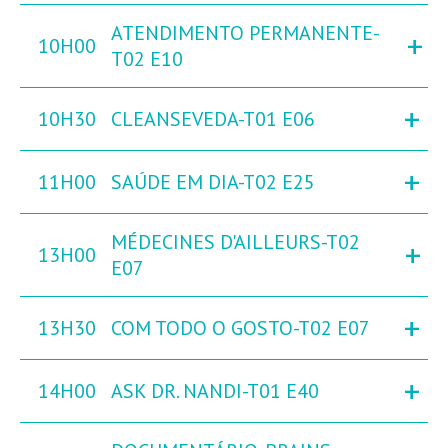
ATENDIMENTO PERMANENTE-
+
10H00
T02 E10
+
10H30
CLEANSEVEDA-T01 E06
+
11H00
SAÚDE EM DIA-T02 E25
MÉDECINES D'AILLEURS-T02
+
13H00
E07
+
13H30
COM TODO O GOSTO-T02 E07
+
14H00
ASK DR. NANDI-T01 E40