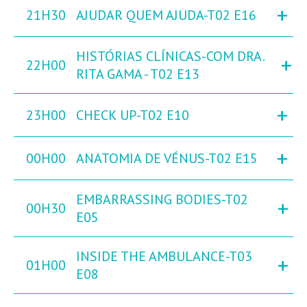
+
21H30
AJUDAR QUEM AJUDA-T02 E16
HISTÓRIAS CLÍNICAS-COM DRA.
+
22H00
RITA GAMA - T02 E13
+
23H00
CHECK UP-T02 E10
+
00H00
ANATOMIA DE VÉNUS-T02 E15
EMBARRASSING BODIES-T02
+
00H30
E05
INSIDE THE AMBULANCE-T03
+
01H00
E08