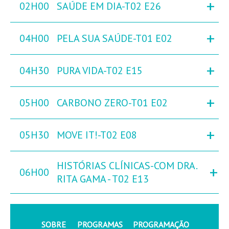
+
02H00
SAÚDE EM DIA-T02 E26
+
04H00
PELA SUA SAÚDE-T01 E02
+
04H30
PURA VIDA-T02 E15
+
05H00
CARBONO ZERO-T01 E02
+
05H30
MOVE IT!-T02 E08
HISTÓRIAS CLÍNICAS-COM DRA.
+
06H00
RITA GAMA - T02 E13
SOBRE
PROGRAMAS
PROGRAMAÇÃO