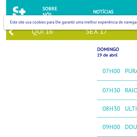
SOBRE
NOTÍCIAS
NÓS
Este site usa cookies para lhe garantir uma melhor experiência de navega
5
QUI
16
SEX
17
DOMINGO
19 de abril
07H00
PURA
07H30
RAIO
08H30
ULTI
09H00
DOU