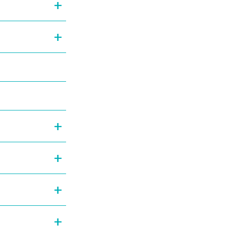
+
+
+
+
+
+