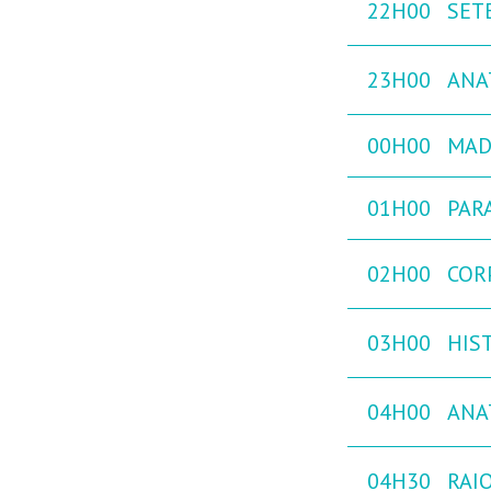
22H00
SETE
23H00
ANA
00H00
MADE
01H00
PARA
02H00
COR
03H00
HIST
04H00
ANA
04H30
RAIO