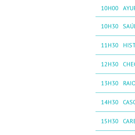
10H00
AYUR
10H30
SAÚ
11H30
HIST
12H30
CHE
13H30
RAIO
14H30
CAS
15H30
CAR