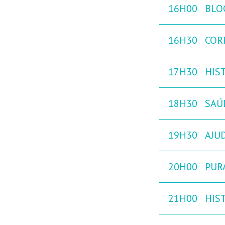
16H00
BLO
16H30
COR
17H30
HIST
18H30
SAÚ
19H30
AJU
20H00
PURA
21H00
HIST