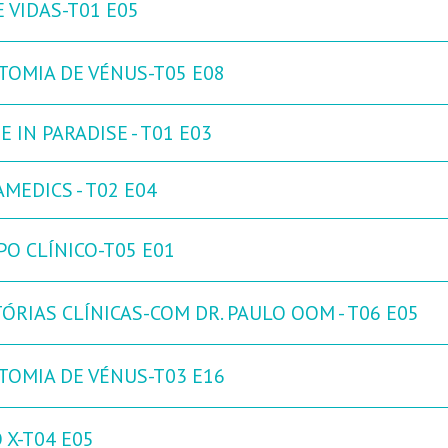
 VIDAS-T01 E05
TOMIA DE VÉNUS-T05 E08
 IN PARADISE - T01 E03
MEDICS - T02 E04
PO CLÍNICO-T05 E01
ÓRIAS CLÍNICAS-COM DR. PAULO OOM - T06 E05
TOMIA DE VÉNUS-T03 E16
 X-T04 E05