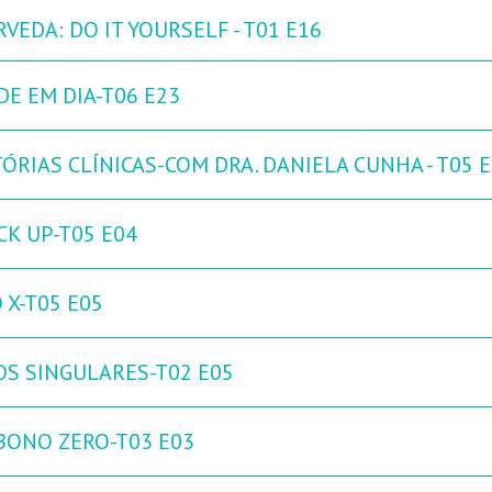
VEDA: DO IT YOURSELF - T01 E16
DE EM DIA-T06 E23
ÓRIAS CLÍNICAS-COM DRA. DANIELA CUNHA - T05 
CK UP-T05 E04
 X-T05 E05
OS SINGULARES-T02 E05
BONO ZERO-T03 E03