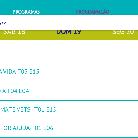
PROGRAMAS
PROGRAMAÇÃO
ção.
SÁB
18
DOM
19
SEG
20
 VIDA-T03 E15
 X-T04 E04
MATE VETS - T01 E15
TOR AJUDA-T01 E06