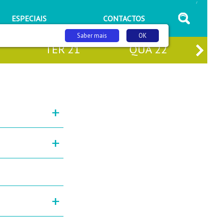
/
ESPECIAIS
CONTACTOS
Saber mais
OK
TER
21
QUA
22
+
+
+