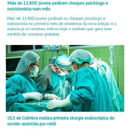
Mais de 11.800 jovens pediram cheques psicólogo e
nutricionista num mês
Mais de 11.800 jovens pediram os cheques psicólogo e
nutricionista no primeiro mês de existência da nova edição e a
maioria já os recebeu, indicou hoje o instituto que gere esta
medida de consultas gratuitas.
ULS de Coimbra realiza primeira cirurgia endoscópica do
ouvido assistida por robô