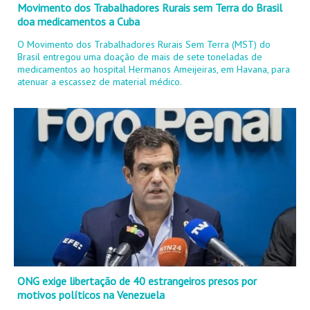
Movimento dos Trabalhadores Rurais sem Terra do Brasil
doa medicamentos a Cuba
O Movimento dos Trabalhadores Rurais Sem Terra (MST) do
Brasil entregou uma doação de mais de sete toneladas de
medicamentos ao hospital Hermanos Ameijeiras, em Havana, para
atenuar a escassez de material médico.
ONG exige libertação de 40 estrangeiros presos por
motivos políticos na Venezuela