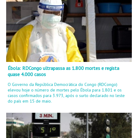
Ébola: RDCongo ultrapassa as 1.800 mortes e regista
quase 4.000 casos
O Governo da República Democrática do Congo (RDCongo)
elevou hoje o número de mortes pelo Ébola para 1.801 e os
casos confirmados para 3.973, após o surto declarado no leste
do país em 15 de maio.