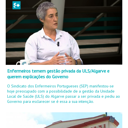
Enfermeiros temem gestão privada da ULS/Algarve e
querem explicações do Governo
O Sindicato dos Enfermeiros Portugueses (SEP) manifestou-se
hoje preocupado com a possibilidade de a gestão da Unidade
Local de Saúde (ULS) do Algarve passar a ser privada e pediu ao
Governo para esclarecer se é essa a sua intenção.