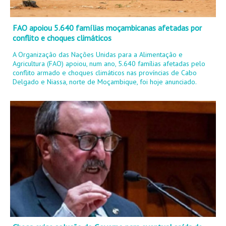
FAO apoiou 5.640 famílias moçambicanas afetadas por
conflito e choques climáticos
A Organização das Nações Unidas para a Alimentação e
Agricultura (FAO) apoiou, num ano, 5.640 famílias afetadas pelo
conflito armado e choques climáticos nas províncias de Cabo
Delgado e Niassa, norte de Moçambique, foi hoje anunciado.