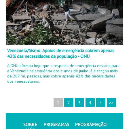
Venezuela/Sismo: Apoios de emergência cobrem apenas
42% das necessidades da população - ONU
A ONU afirmou hoje que a resposta de emergência enviada para
a Venezuela na sequência dos sismos de junho já alcançou mais
de 207 mil pessoas, mas cobre apenas 42% das necessidades
dos venezuelanos.
1
2
3
4
5
>>
SOBRE
PROGRAMAS
PROGRAMAÇÃO