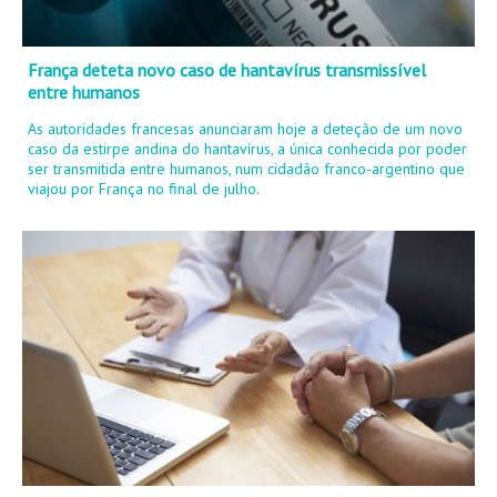
França deteta novo caso de hantavírus transmissível
entre humanos
As autoridades francesas anunciaram hoje a deteção de um novo
caso da estirpe andina do hantavírus, a única conhecida por poder
ser transmitida entre humanos, num cidadão franco-argentino que
viajou por França no final de julho.