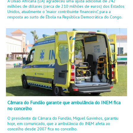
A União Africana (UA) agradeceu uma ajuda adicional de 242
milhões de dólares (cerca de 210 milhões de euros) dos Estados
Unidos, atualmente o "maior contribuinte financeiro", para a
resposta ao surto de Ébola na República Democrática do Congo.
Câmara do Fundão garante que ambulância do INEM fica
no concelho
O presidente da Câmara do Fundão, Miguel Gavinhos, garantiu
hoje, em comunicado, que a ambulância do INEM afeta ao
concelho desde 2007 fica no concelho.