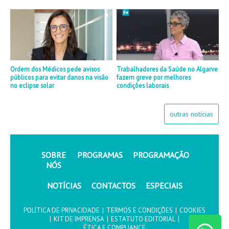
Ordem dos Médicos pede avisos
Trabalhadores da Saúde no Algarve
públicos para evitar danos na visão
fazem greve por melhores
no eclipse solar
condições laborais
outras notícias
SOBRE
PROGRAMAS
PROGRAMAÇÃO
NÓS
NOTÍCIAS
CONTACTOS
ESPECIAIS
POLÍTICA DE PRIVACIDADE
|
TERMOS E CONDIÇÕES
|
COOKIES
|
KIT DE IMPRENSA
|
ESTATUTO EDITORIAL
|
ÉTICA E COMPLIANCE