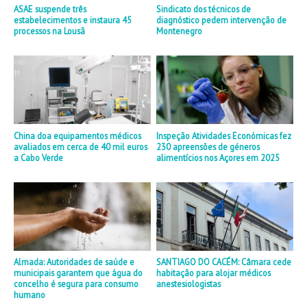
ASAE suspende três
Sindicato dos técnicos de
estabelecimentos e instaura 45
diagnóstico pedem intervenção de
processos na Lousã
Montenegro
China doa equipamentos médicos
Inspeção Atividades Económicas fez
avaliados em cerca de 40 mil euros
230 apreensões de géneros
a Cabo Verde
alimentícios nos Açores em 2025
Almada: Autoridades de saúde e
SANTIAGO DO CACÉM: Câmara cede
municipais garantem que água do
habitação para alojar médicos
concelho é segura para consumo
anestesiologistas
humano