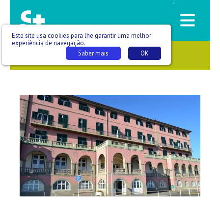
/
Este site usa cookies para lhe garantir uma melhor
experiência de navegação.
Saber mais
OK
SAÚDE QUE SE VÊ