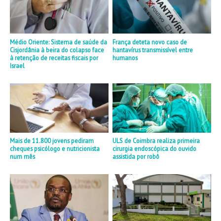
Médio Oriente: Sistema de saúde da
França deteta novo caso de
Cisjordânia à beira do colapso face
hantavírus transmissível entre
à retenção de receitas fiscais por
humanos
Israel
Mais de 11.800 jovens pediram
ULS de Coimbra realiza primeira
cheques psicólogo e nutricionista
cirurgia endoscópica do ouvido
num mês
assistida por robô