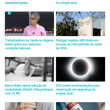
anestesiologistas
no eclipse solar
Trabalhadores da Saúde no Algarve
Portugal registou 680 óbitos em
fazem greve por melhores
excesso em três períodos do verão
condições laborais
de 2026
Banco Árabe apoia redução da
DGS emite recomendações para
mortalidade infantil a Moçambique
observação em segurança do
com 19 ME
eclipse solar