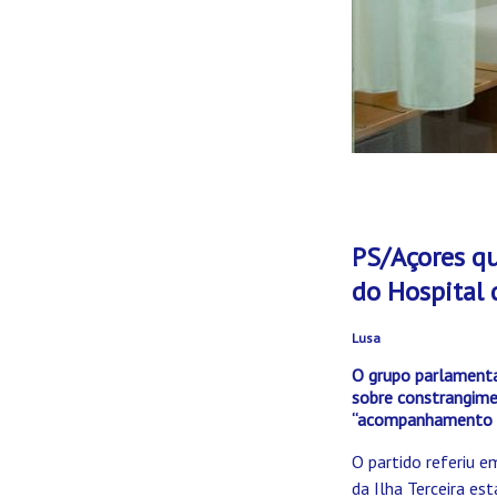
PS/Açores qu
do Hospital d
Lusa
O grupo parlament
sobre constrangimen
“acompanhamento cl
O partido referiu e
da Ilha Terceira es