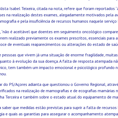
lista Isabel Teixeira, citada na nota, refere que foram reportados “
eses na realização destes exames, alegadamente motivados pela av
grafia e pela insuficiência de recursos humanos naquele serviço h
ra, “não é aceitável que doentes em seguimento oncológico compar
rem realizado previamente os exames prescritos, essenciais para a v
coce de eventuais reaparecimentos ou alterações do estado de saú
e pessoas que vivem já uma situação de enorme fragilidade, muita
 quanto à evolução da sua doença. A falta de resposta atempada n
ínico, tem também um impacto emocional e psicológico profundo n
mou.
r do PS/Açores adianta que questionou o Governo Regional, atravé
erificados na realização de mamografias e de ecografias mamárias 
Ilha Terceira e também sobre o estado atual do equipamento de ma
a saber que medidas estão previstas para suprir a falta de recurso
ogia e quais as garantias para assegurar o acompanhamento atemp