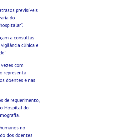
atrasos previsíveis
aria do
ospitalar”.
eçam a consultas
igilância clínica e
de”.
s vezes com
ão representa
os doentes e nas
s de requerimento,
no Hospital do
mografia.
s humanos no
ado dos doentes