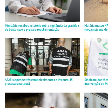
Ministério recebeu relatório sobre vigilância da gravidez
Malária matou 47
de baixo risco e prepara regulamentação
moçambicana de
ASAE suspende três estabelecimentos e instaura 45
Sindicato dos téc
processos na Lousã
intervenção de M