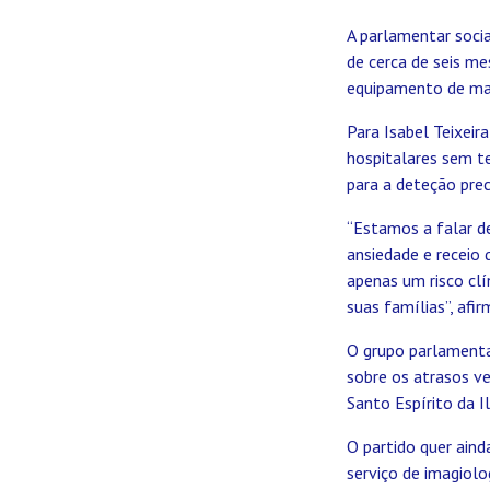
A parlamentar socia
de cerca de seis m
equipamento de mamo
Para Isabel Teixei
hospitalares sem te
para a deteção pre
“Estamos a falar d
ansiedade e receio
apenas um risco cl
suas famílias”, afir
O grupo parlamenta
sobre os atrasos v
Santo Espírito da 
O partido quer aind
serviço de imagiol