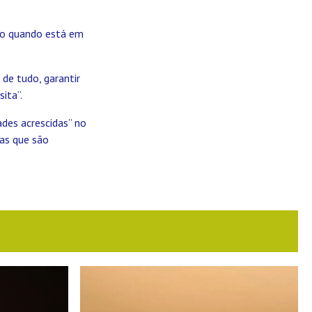
do quando está em
 de tudo, garantir
ita”.
ades acrescidas” no
has que são