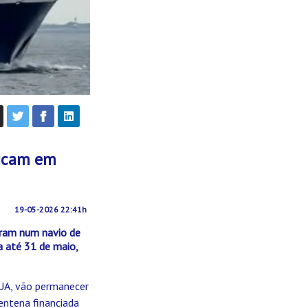
ficam em
19-05-2026 22:41h
aram num navio de
a até 31 de maio,
EUA, vão permanecer
entena financiada