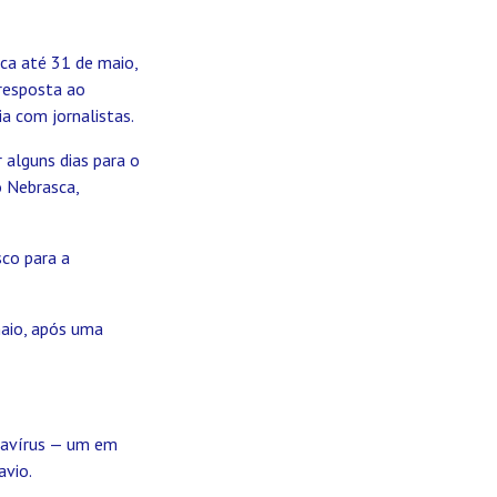
ca até 31 de maio,
 resposta ao
a com jornalistas.
 alguns dias para o
o Nebrasca,
sco para a
maio, após uma
ntavírus — um em
avio.