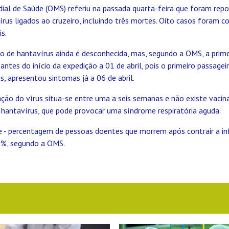
ial de Saúde (OMS) referiu na passada quarta-feira que foram rep
rus ligados ao cruzeiro, incluindo três mortes. Oito casos foram c
s.
to de hantavírus ainda é desconhecida, mas, segundo a OMS, a prim
 antes do início da expedição a 01 de abril, pois o primeiro passagei
, apresentou sintomas já a 06 de abril.
ação do vírus situa-se entre uma a seis semanas e não existe vac
 hantavírus, que pode provocar uma síndrome respiratória aguda.
de - percentagem de pessoas doentes que morrem após contrair a in
27%, segundo a OMS.