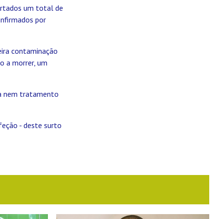
ortados um total de
onfirmados por
eira contaminação
ro a morrer, um
ina nem tratamento
feção - deste surto