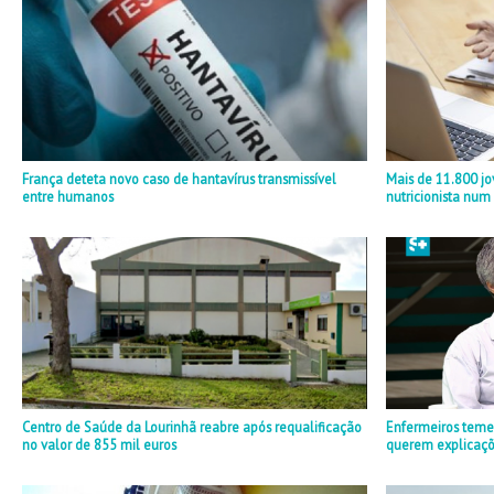
França deteta novo caso de hantavírus transmissível
Mais de 11.800 j
entre humanos
nutricionista nu
Centro de Saúde da Lourinhã reabre após requalificação
Enfermeiros teme
no valor de 855 mil euros
querem explicaçõ