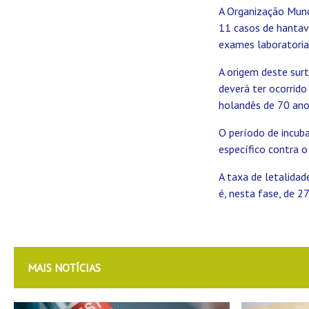
A Organização Mund
11 casos de hantaví
exames laboratoriai
A origem deste sur
deverá ter ocorrido
holandês de 70 anos
O período de incub
específico contra o
A taxa de letalida
é, nesta fase, de 
MAIS NOTÍCIAS