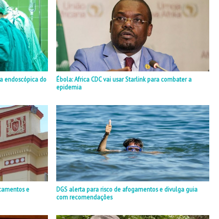
ia endoscópica do
Ébola: Africa CDC vai usar Starlink para combater a
epidemia
camentos e
DGS alerta para risco de afogamentos e divulga guia
com recomendações