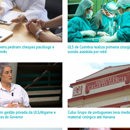
ovens pediram cheques psicólogo e
ULS de Coimbra realiza primeira cirurg
m mês
ouvido assistida por robô
m gestão privada da ULS/Algarve e
Cuba: Grupo de portugueses leva medi
es do Governo
material cirúrgico até Havana