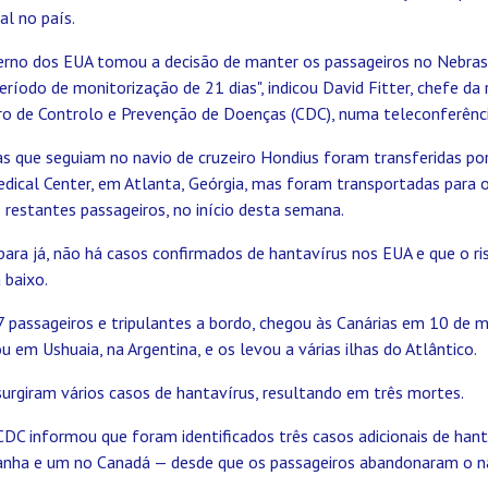
al no país.
verno dos EUA tomou a decisão de manter os passageiros no Nebras
ríodo de monitorização de 21 dias", indicou David Fitter, chefe da
ro de Controlo e Prevenção de Doenças (CDC), numa teleconferênci
s que seguiam no navio de cruzeiro Hondius foram transferidas por
edical Center, em Atlanta, Geórgia, mas foram transportadas para 
restantes passageiros, no início desta semana.
 para já, não há casos confirmados de hantavírus nos EUA e que o ri
 baixo.
 passageiros e tripulantes a bordo, chegou às Canárias em 10 de 
em Ushuaia, na Argentina, e os levou a várias ilhas do Atlântico.
urgiram vários casos de hantavírus, resultando em três mortes.
DC informou que foram identificados três casos adicionais de ha
nha e um no Canadá — desde que os passageiros abandonaram o n