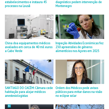
estabelecimentos e instaura 45
diagnóstico pedem intervenção de
processos na Lousã
Montenegro
China doa equipamentos médicos
Inspeção Atividades Económicas fez
avaliados em cerca de 40 mil euros
230 apreensões de géneros
a Cabo Verde
alimentícios nos Açores em 2025
SANTIAGO DO CACÉM: Câmara cede
Ordem dos Médicos pede avisos
habitação para alojar médicos
públicos para evitar danos na visão
anestesiologistas
no eclipse solar