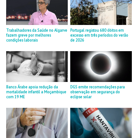
Trabalhadores da Saúde no Algarve
Portugal registou 680 óbitos em
fazem greve por melhores
excesso em três períodos do verão
condições laborais
de 2026
Banco Árabe apoia redução da
DGS emite recomendações para
mortalidade infantil a Moçambique
observação em segurança do
com 19 ME
eclipse solar