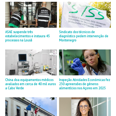
ASAE suspende três
Sindicato dos técnicos de
estabelecimentos e instaura 45
diagnóstico pedem intervenção de
processos na Lousã
Montenegro
China doa equipamentos médicos
Inspeção Atividades Económicas fez
avaliados em cerca de 40 mil euros
230 apreensões de géneros
a Cabo Verde
alimentícios nos Açores em 2025