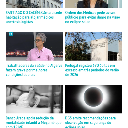
SANTIAGO DO CACÉM: Câmara cede
Ordem dos Médicos pede avisos
habitação para alojar médicos
públicos para evitar danos na visão
anestesiologistas
no eclipse solar
Trabalhadores da Saúde no Algarve
Portugal registou 680 óbitos em
fazem greve por melhores
excesso em três períodos do verão
condições laborais
de 2026
Banco Árabe apoia redução da
DGS emite recomendações para
mortalidade infantil a Moçambique
observação em segurança do
com 19 ME
eclipse solar