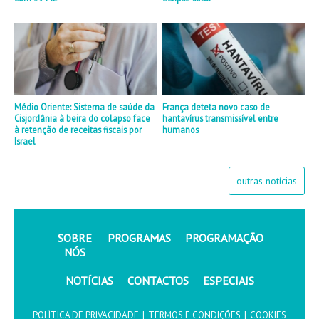
Médio Oriente: Sistema de saúde da
França deteta novo caso de
Cisjordânia à beira do colapso face
hantavírus transmissível entre
à retenção de receitas fiscais por
humanos
Israel
outras notícias
SOBRE
PROGRAMAS
PROGRAMAÇÃO
NÓS
NOTÍCIAS
CONTACTOS
ESPECIAIS
POLÍTICA DE PRIVACIDADE
|
TERMOS E CONDIÇÕES
|
COOKIES