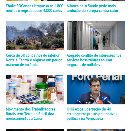
Ébola: RDCongo ultrapassa as 1.800
Aliança pela Saúde pede mais
mortes e regista quase 4.000 casos
ambição da Europa contra calor
Cerca de 30 concelhos do interior
Alegado conflito de interesses nos
Norte e Centro e Algarve em perigo
serviços hospitalares anulou
máximo de incêndio
negócios de milhões
Movimento dos Trabalhadores
ONG exige libertação de 40
Rurais sem Terra do Brasil doa
estrangeiros presos por motivos
medicamentos a Cuba
políticos na Venezuela