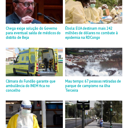
Chega exige solução do Governo
Ébola: EUA destinam mais 242
para eventual saída de médicos do
milhões de dólares no combate à
distrito de Beja
epidemia na RDCongo
Câmara do Fundão garante que
Mau tempo: 67 pessoas retiradas de
ambulância do INEM fica no
parque de campismo na ilha
concelho
Terceira