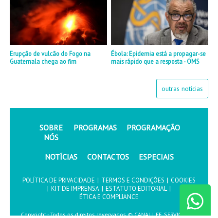
Erupção de vulcão do Fogo na
Ébola: Epidemia está a propagar-se
Guatemala chega ao fim
mais rápido que a resposta - OMS
outras notícias
SOBRE
PROGRAMAS
PROGRAMAÇÃO
NÓS
NOTÍCIAS
CONTACTOS
ESPECIAIS
POLÍTICA DE PRIVACIDADE
|
TERMOS E CONDIÇÕES
|
COOKIES
|
KIT DE IMPRENSA
|
ESTATUTO EDITORIAL
|
ÉTICA E COMPLIANCE
Copyright - Todos os direitos revervados © CANALLIFE, SERVIÇOS DE