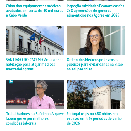
China doa equipamentos médicos
Inspeção Atividades Económicas fez
avaliados em cerca de 40 mil euros
230 apreensões de géneros
a Cabo Verde
alimentícios nos Açores em 2025
SANTIAGO DO CACÉM: Câmara cede
Ordem dos Médicos pede avisos
habitação para alojar médicos
públicos para evitar danos na visão
anestesiologistas
no eclipse solar
Trabalhadores da Saúde no Algarve
Portugal registou 680 óbitos em
fazem greve por melhores
excesso em três períodos do verão
condições laborais
de 2026