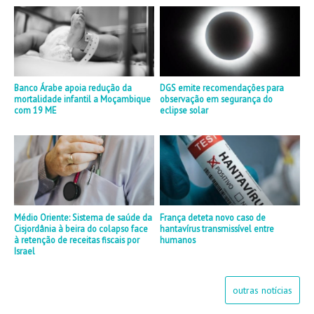
Banco Árabe apoia redução da
DGS emite recomendações para
mortalidade infantil a Moçambique
observação em segurança do
com 19 ME
eclipse solar
Médio Oriente: Sistema de saúde da
França deteta novo caso de
Cisjordânia à beira do colapso face
hantavírus transmissível entre
à retenção de receitas fiscais por
humanos
Israel
outras notícias