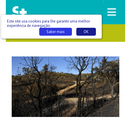
/
Este site usa cookies para lhe garantir uma melhor
experiência de navegação.
Saber mais
OK
SAÚDE QUE SE VÊ