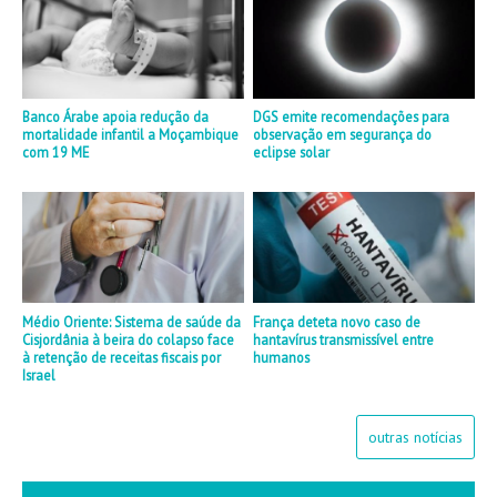
Banco Árabe apoia redução da
DGS emite recomendações para
mortalidade infantil a Moçambique
observação em segurança do
com 19 ME
eclipse solar
Médio Oriente: Sistema de saúde da
França deteta novo caso de
Cisjordânia à beira do colapso face
hantavírus transmissível entre
à retenção de receitas fiscais por
humanos
Israel
outras notícias