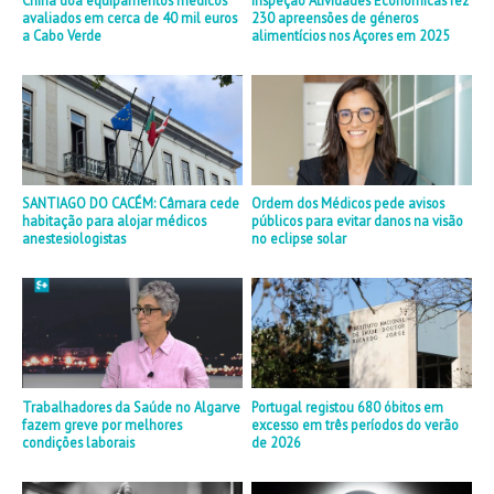
avaliados em cerca de 40 mil euros
230 apreensões de géneros
a Cabo Verde
alimentícios nos Açores em 2025
SANTIAGO DO CACÉM: Câmara cede
Ordem dos Médicos pede avisos
habitação para alojar médicos
públicos para evitar danos na visão
anestesiologistas
no eclipse solar
Trabalhadores da Saúde no Algarve
Portugal registou 680 óbitos em
fazem greve por melhores
excesso em três períodos do verão
condições laborais
de 2026