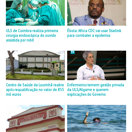
ULS de Coimbra realiza primeira
Ébola: Africa CDC vai usar Starlink
cirurgia endoscópica do ouvido
para combater a epidemia
assistida por robô
Centro de Saúde da Lourinhã reabre
Enfermeiros temem gestão privada
após requalificação no valor de 855
da ULS/Algarve e querem
mil euros
explicações do Governo