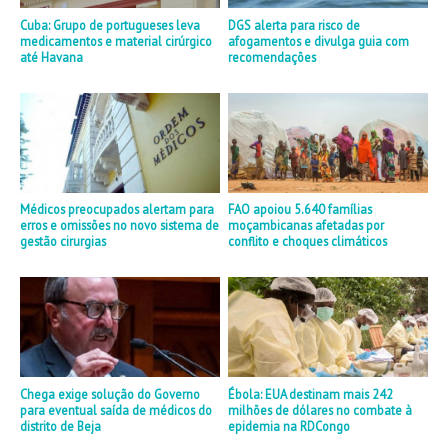
Cuba: Grupo de portugueses leva
DGS alerta para risco de
medicamentos e material cirúrgico
afogamentos e divulga guia com
até Havana
recomendações
Médicos preocupados alertam para
FAO apoiou 5.640 famílias
erros e omissões no novo sistema de
moçambicanas afetadas por
gestão cirurgias
conflito e choques climáticos
Chega exige solução do Governo
Ébola: EUA destinam mais 242
para eventual saída de médicos do
milhões de dólares no combate à
distrito de Beja
epidemia na RDCongo