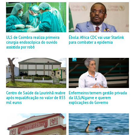
ULS de Coimbra realiza primeira
Ébola: Africa CDC vai usar Starlink
cirurgia endoscópica do ouvido
para combater a epidemia
assistida por robô
Centro de Saúde da Lourinhã reabre
Enfermeiros temem gestão privada
após requalificação no valor de 855
da ULS/Algarve e querem
mil euros
explicações do Governo