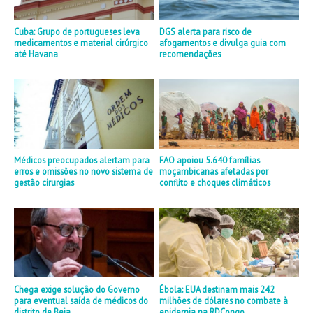
Cuba: Grupo de portugueses leva
DGS alerta para risco de
medicamentos e material cirúrgico
afogamentos e divulga guia com
até Havana
recomendações
Médicos preocupados alertam para
FAO apoiou 5.640 famílias
erros e omissões no novo sistema de
moçambicanas afetadas por
gestão cirurgias
conflito e choques climáticos
Chega exige solução do Governo
Ébola: EUA destinam mais 242
para eventual saída de médicos do
milhões de dólares no combate à
distrito de Beja
epidemia na RDCongo