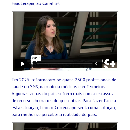
Fisioterapia, ao Canal S+.
Em 2025, reformaram-se quase 2500 profissionais de
saúde do SNS, na maioria médicos e enfermeiros.
Algumas zonas do país sofrem mais com a escassez
de recursos humanos do que outras. Para fazer face a
esta situação, Leonor Correia apresenta uma solução,
para melhor se perceber a realidade do país.