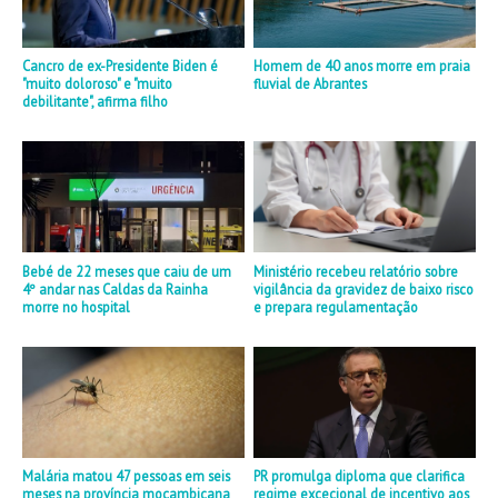
Cancro de ex-Presidente Biden é
Homem de 40 anos morre em praia
"muito doloroso" e "muito
fluvial de Abrantes
debilitante", afirma filho
Bebé de 22 meses que caiu de um
Ministério recebeu relatório sobre
4º andar nas Caldas da Rainha
vigilância da gravidez de baixo risco
morre no hospital
e prepara regulamentação
Malária matou 47 pessoas em seis
PR promulga diploma que clarifica
meses na província moçambicana
regime excecional de incentivo aos