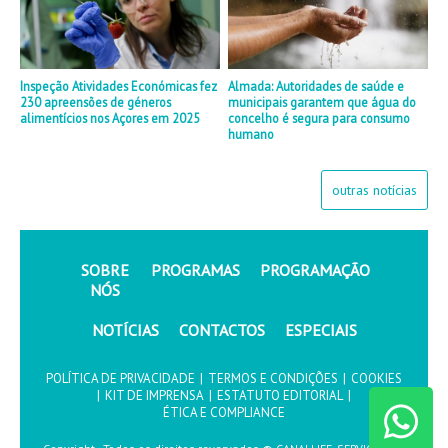
Inspeção Atividades Económicas fez
Almada: Autoridades de saúde e
230 apreensões de géneros
municipais garantem que água do
alimentícios nos Açores em 2025
concelho é segura para consumo
humano
outras notícias
SOBRE
PROGRAMAS
PROGRAMAÇÃO
NÓS
NOTÍCIAS
CONTACTOS
ESPECIAIS
POLÍTICA DE PRIVACIDADE
|
TERMOS E CONDIÇÕES
|
COOKIES
|
KIT DE IMPRENSA
|
ESTATUTO EDITORIAL
|
ÉTICA E COMPLIANCE