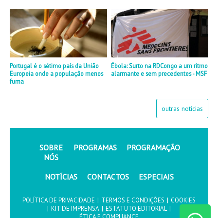
Portugal é o sétimo país da União
Ébola: Surto na RDCongo a um ritmo
Europeia onde a população menos
alarmante e sem precedentes - MSF
fuma
outras notícias
SOBRE
PROGRAMAS
PROGRAMAÇÃO
NÓS
NOTÍCIAS
CONTACTOS
ESPECIAIS
POLÍTICA DE PRIVACIDADE
|
TERMOS E CONDIÇÕES
|
COOKIES
|
KIT DE IMPRENSA
|
ESTATUTO EDITORIAL
|
ÉTICA E COMPLIANCE