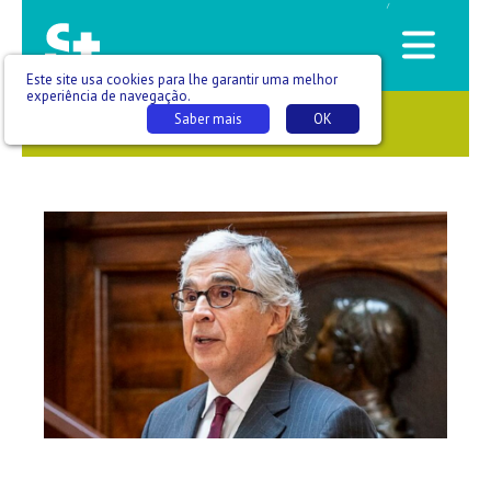
/
Este site usa cookies para lhe garantir uma melhor
experiência de navegação.
Saber mais
OK
SAÚDE QUE SE VÊ