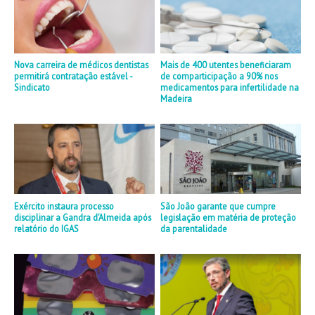
Nova carreira de médicos dentistas
Mais de 400 utentes beneficiaram
permitirá contratação estável -
de comparticipação a 90% nos
Sindicato
medicamentos para infertilidade na
Madeira
Exército instaura processo
São João garante que cumpre
disciplinar a Gandra d'Almeida após
legislação em matéria de proteção
relatório do IGAS
da parentalidade