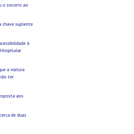
u o socorro ao
a chave suplente
cessibilidade à
-Hospitalar
que a viatura
não ter
resposta aos
cerca de duas