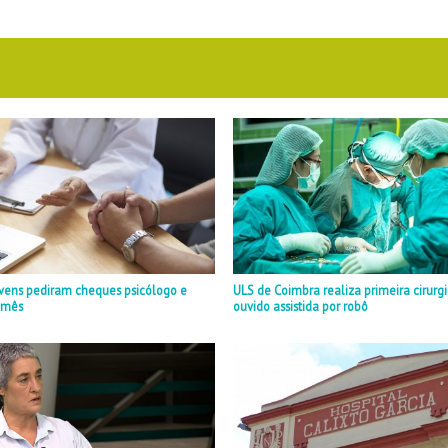
ovens pediram cheques psicólogo e
ULS de Coimbra realiza primeira cirurg
m mês
ouvido assistida por robô