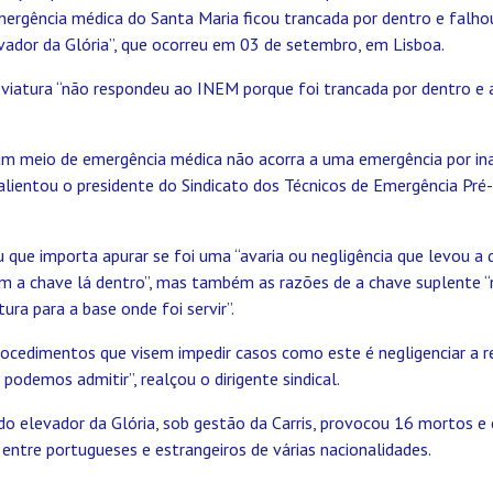
mergência médica do Santa Maria ficou trancada por dentro e falho
vador da Glória”, que ocorreu em 03 de setembro, em Lisboa.
 viatura “não respondeu ao INEM porque foi trancada por dentro e 
 um meio de emergência médica não acorra a uma emergência por ina
salientou o presidente do Sindicato dos Técnicos de Emergência Pré
 que importa apurar se foi uma “avaria ou negligência que levou a 
om a chave lá dentro”, mas também as razões de a chave suplente “
ra para a base onde foi servir”.
procedimentos que visem impedir casos como este é negligenciar a 
 podemos admitir”, realçou o dirigente sindical.
o elevador da Glória, sob gestão da Carris, provocou 16 mortos e 
 entre portugueses e estrangeiros de várias nacionalidades.