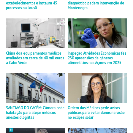
estabelecimentos e instaura 45
diagnóstico pedem intervenção de
processos na Lousã
Montenegro
China doa equipamentos médicos
Inspeção Atividades Económicas fez
avaliados em cerca de 40 mil euros
230 apreensões de géneros
a Cabo Verde
alimentícios nos Açores em 2025
SANTIAGO DO CACÉM: Câmara cede
Ordem dos Médicos pede avisos
habitação para alojar médicos
públicos para evitar danos na visão
anestesiologistas
no eclipse solar