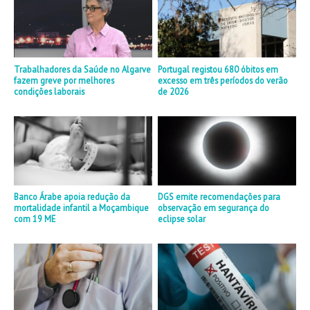
Trabalhadores da Saúde no Algarve
Portugal registou 680 óbitos em
fazem greve por melhores
excesso em três períodos do verão
condições laborais
de 2026
Banco Árabe apoia redução da
DGS emite recomendações para
mortalidade infantil a Moçambique
observação em segurança do
com 19 ME
eclipse solar