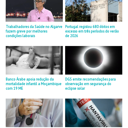
Trabalhadores da Saúde no Algarve
Portugal registou 680 óbitos em
fazem greve por melhores
excesso em três períodos do verão
condições laborais
de 2026
Banco Árabe apoia redução da
DGS emite recomendações para
mortalidade infantil a Moçambique
observação em segurança do
com 19 ME
eclipse solar