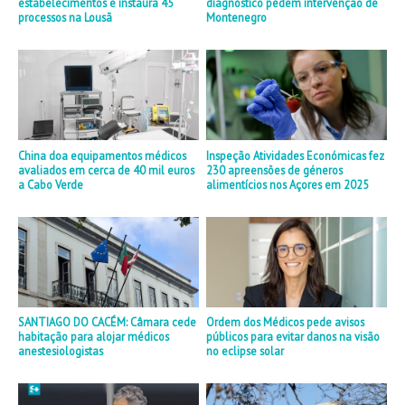
estabelecimentos e instaura 45
diagnóstico pedem intervenção de
processos na Lousã
Montenegro
China doa equipamentos médicos
Inspeção Atividades Económicas fez
avaliados em cerca de 40 mil euros
230 apreensões de géneros
a Cabo Verde
alimentícios nos Açores em 2025
SANTIAGO DO CACÉM: Câmara cede
Ordem dos Médicos pede avisos
habitação para alojar médicos
públicos para evitar danos na visão
anestesiologistas
no eclipse solar