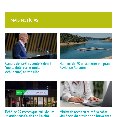
MAIS NOTÍCIAS
Cancro de ex-Presidente Biden é
Homem de 40 anos morre em praia
"muito doloroso" e "muito
fluvial de Abrantes
debilitante", afirma filho
Bebé de 22 meses que caiu de um
Ministério recebeu relatório sobre
4º andar nas Caldas da Rainha
vigilância da gravidez de baixo risco