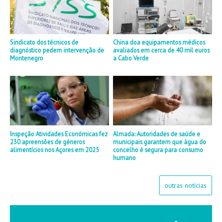
Sindicato dos técnicos de
China doa equipamentos médicos
diagnóstico pedem intervenção de
avaliados em cerca de 40 mil euros
Montenegro
a Cabo Verde
Inspeção Atividades Económicas fez
Almada: Autoridades de saúde e
230 apreensões de géneros
municipais garantem que água do
alimentícios nos Açores em 2025
concelho é segura para consumo
humano
outras notícias