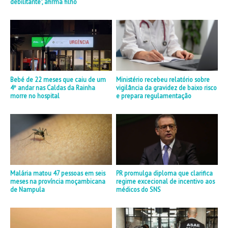
debilitante", afirma filho
Bebé de 22 meses que caiu de um
Ministério recebeu relatório sobre
4º andar nas Caldas da Rainha
vigilância da gravidez de baixo risco
morre no hospital
e prepara regulamentação
Malária matou 47 pessoas em seis
PR promulga diploma que clarifica
meses na província moçambicana
regime excecional de incentivo aos
de Nampula
médicos do SNS