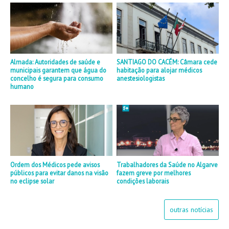
Almada: Autoridades de saúde e
SANTIAGO DO CACÉM: Câmara cede
municipais garantem que água do
habitação para alojar médicos
concelho é segura para consumo
anestesiologistas
humano
Ordem dos Médicos pede avisos
Trabalhadores da Saúde no Algarve
públicos para evitar danos na visão
fazem greve por melhores
no eclipse solar
condições laborais
outras notícias