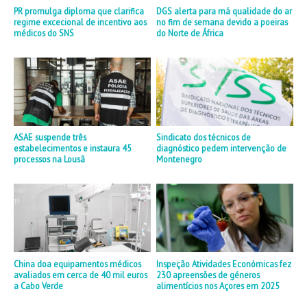
PR promulga diploma que clarifica
DGS alerta para má qualidade do ar
regime excecional de incentivo aos
no fim de semana devido a poeiras
médicos do SNS
do Norte de África
ASAE suspende três
Sindicato dos técnicos de
estabelecimentos e instaura 45
diagnóstico pedem intervenção de
processos na Lousã
Montenegro
China doa equipamentos médicos
Inspeção Atividades Económicas fez
avaliados em cerca de 40 mil euros
230 apreensões de géneros
a Cabo Verde
alimentícios nos Açores em 2025