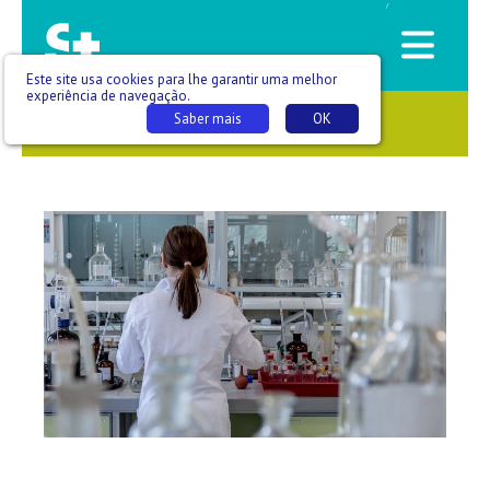
/
Este site usa cookies para lhe garantir uma melhor
experiência de navegação.
Saber mais
OK
SAÚDE QUE SE VÊ