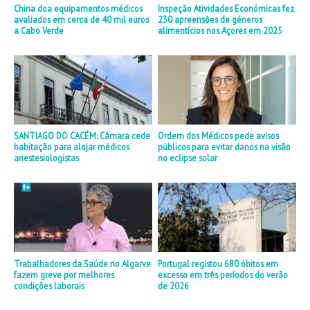
China doa equipamentos médicos
Inspeção Atividades Económicas fez
avaliados em cerca de 40 mil euros
230 apreensões de géneros
a Cabo Verde
alimentícios nos Açores em 2025
SANTIAGO DO CACÉM: Câmara cede
Ordem dos Médicos pede avisos
habitação para alojar médicos
públicos para evitar danos na visão
anestesiologistas
no eclipse solar
Trabalhadores da Saúde no Algarve
Portugal registou 680 óbitos em
fazem greve por melhores
excesso em três períodos do verão
condições laborais
de 2026