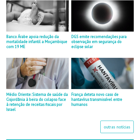
Banco Árabe apoia redução da
DGS emite recomendações para
mortalidade infantil a Moçambique
observação em segurança do
com 19 ME
eclipse solar
Médio Oriente: Sistema de saúde da
França deteta novo caso de
Cisjordânia à beira do colapso face
hantavírus transmissível entre
à retenção de receitas fiscais por
humanos
Israel
outras notícias