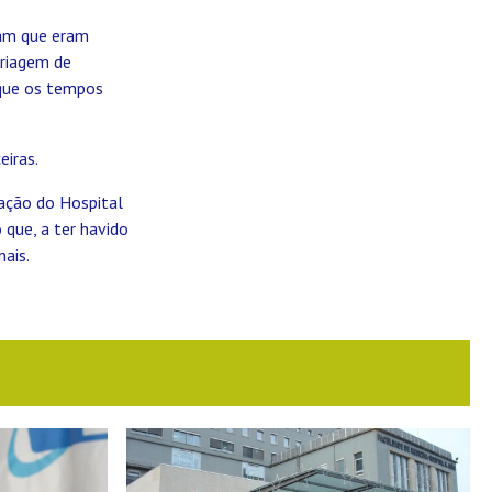
iam que eram
triagem de
 que os tempos
eiras.
ração do Hospital
 que, a ter havido
ais.