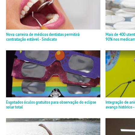
Nova carreira de médicos dentistas permitirá
Mais de 400 uten
contratação estável - Sindicato
90% nos medicame
Esgotados óculos gratuitos para observação do eclipse
Integração de ani
solar total
avanço histórico -