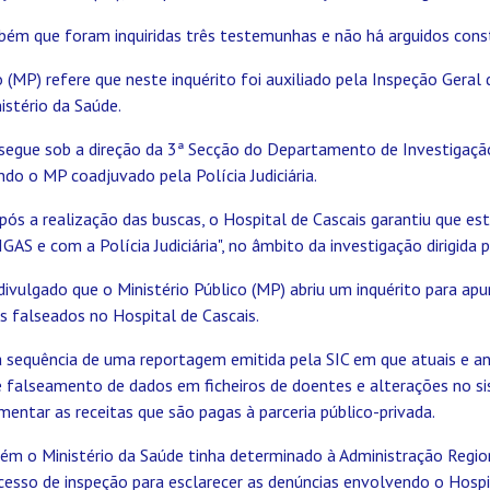
ém que foram inquiridas três testemunhas e não há arguidos const
o (MP) refere que neste inquérito foi auxiliado pela Inspeção Geral
istério da Saúde.
ssegue sob a direção da 3ª Secção do Departamento de Investigaçã
endo o MP coadjuvado pela Polícia Judiciária.
pós a realização das buscas, o Hospital de Cascais garantiu que est
AS e com a Polícia Judiciária", no âmbito da investigação dirigida p
ivulgado que o Ministério Público (MP) abriu um inquérito para apu
 falseados no Hospital de Cascais.
 na sequência de uma reportagem emitida pela SIC em que atuais e an
 falseamento de dados em ficheiros de doentes e alterações no s
mentar as receitas que são pagas à parceria público-privada.
ém o Ministério da Saúde tinha determinado à Administração Regio
esso de inspeção para esclarecer as denúncias envolvendo o Hospit