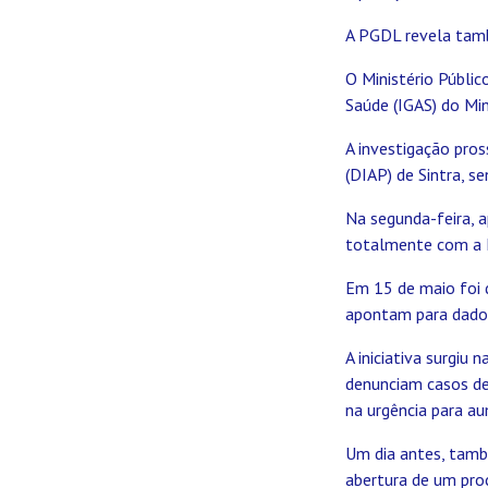
A PGDL revela tamb
O Ministério Públic
Saúde (IGAS) do Min
A investigação pro
(DIAP) de Sintra, s
Na segunda-feira, a
totalmente com a IG
Em 15 de maio foi d
apontam para dados
A iniciativa surgiu
denunciam casos de
na urgência para au
Um dia antes, tamb
abertura de um proc