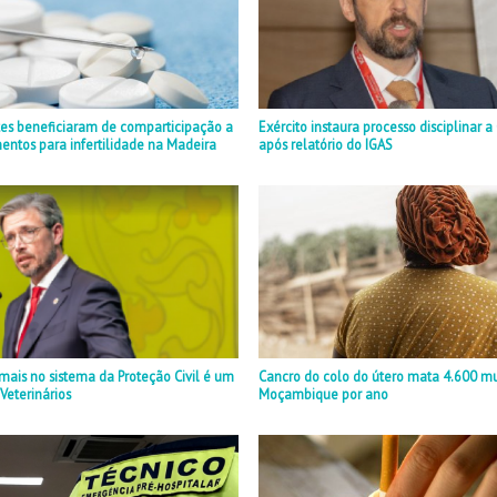
tes beneficiaram de comparticipação a
Exército instaura processo disciplinar 
ntos para infertilidade na Madeira
após relatório do IGAS
mais no sistema da Proteção Civil é um
Cancro do colo do útero mata 4.600 m
 Veterinários
Moçambique por ano