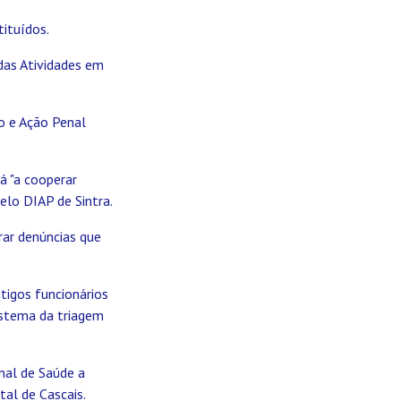
ituídos.
 das Atividades em
o e Ação Penal
á "a cooperar
elo DIAP de Sintra.
rar denúncias que
tigos funcionários
istema da triagem
nal de Saúde a
al de Cascais.